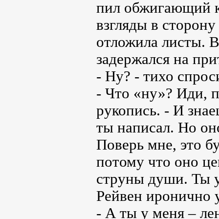
пил обжигающий к
взгляды в сторону
отложила листы. В
задержался на пр
- Ну? - тихо спрос
- Что «ну»? Иди, 
рукопись. - И знае
ты написал. Но оно
Поверь мне, это б
потому что оно це
струны души. Ты у
Рейвен иронично у
- А ты у меня – ле