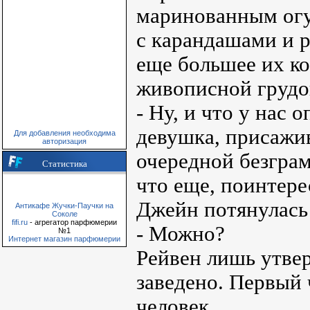
маринованным огу
с карандашами и 
еще большее их ко
живописной грудой
- Ну, и что у нас
девушка, присажив
Для добавления необходима
авторизация
очередной безгра
Статистика
что еще, поинтере
Джейн потянулась 
Антикафе Жучки-Паучки на
Соколе
fifi.ru
- агрегатор парфюмерии
- Можно?
№1
Интернет магазин парфюмерии
Рейвен лишь утвер
заведено. Первый 
человек.