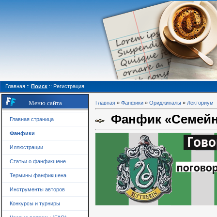
Главная
::
Поиск
::
Регистрация
Меню сайта
Главная
»
Фанфики
»
Ориджиналы
»
Лекториум
Фанфик «Семейны
Главная страница
Фанфики
Иллюстрации
Статьи о фанфикшене
Термины фанфикшена
Инструменты авторов
Конкурсы и турниры