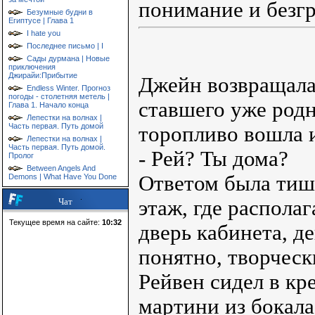
понимание и безгр
Безумные будни в
Египтусе | Глава 1
I hate you
Последнее письмо | I
Сады дурмана | Новые
приключения
Джирайи:Прибытие
Джейн возвращалас
Endless Winter. Прогноз
погоды - столетняя метель |
ставшего уже род
Глава 1. Начало конца
Лепестки на волнах |
Часть первая. Путь домой
торопливо вошла и
Лепестки на волнах |
Часть первая. Путь домой.
- Рей? Ты дома?
Пролог
Between Angels And
Ответом была тиш
Demons | What Have You Done
этаж, где распола
Чат
Текущее время на сайте:
10:32
дверь кабинета, де
понятно, творчес
Рейвен сидел в кр
мартини из бокала