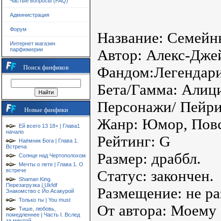
Частые вопросы (FAQ)
Администрация
Форум
Название: Семейн
Интернет магазин
парфюмерии
Автор: Алекс-Дже
Поиск фанфиков
Фандом:Легендар
Бета/Гамма: Алиц
Персонажи/ Пейри
Новые фанфики
Жанр: Юмор, Повс
Ей всего 13 18+ | Глава1
начало
Рейтинг: G
Наёмник Бога | Глава 1.
Встреча
Размер: драббл.
Солнце над Чертополохом
Мечты о лете | Глава 1. О
встрече
Статус: закончен.
Shaman King.
Перезагрузка | Ukfdf
Размещение: не ра
Знакомство с Йо Асакурой
Только ты | You must
От автора: Моему 
Тише, любовь,
помедленнее | Часть I. Вслед
за мечтой