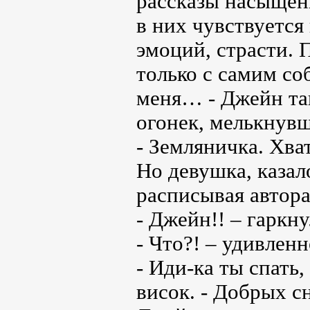
рассказы насыщен
в них чувствуется
эмоций, страсти. 
только с самим с
меня… - Джейн так
огонек, мелькнувш
- Земляничка. Хва
Но девушка, казал
расписывая автора 
- Джейн!! – гаркну
- Что?! – удивленн
- Иди-ка ты спать,
висок. - Добрых сн