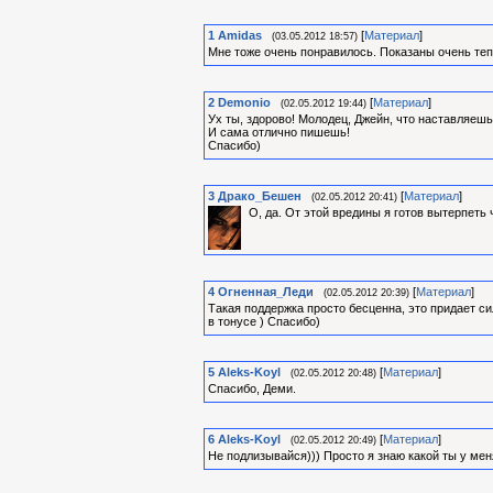
1
Amidas
[
Материал
]
(03.05.2012 18:57)
Мне тоже очень понравилось. Показаны очень те
2
Demonio
[
Материал
]
(02.05.2012 19:44)
Ух ты, здорово! Молодец, Джейн, что наставляешь
И сама отлично пишешь!
Спасибо)
3
Драко_Бешен
[
Материал
]
(02.05.2012 20:41)
О, да. От этой вредины я готов вытерпеть 
4
Огненная_Леди
[
Материал
]
(02.05.2012 20:39)
Такая поддержка просто бесценна, это придает си
в тонусе ) Спасибо)
5
Aleks-Koyl
[
Материал
]
(02.05.2012 20:48)
Спасибо, Деми.
6
Aleks-Koyl
[
Материал
]
(02.05.2012 20:49)
Не подлизывайся))) Просто я знаю какой ты у мен