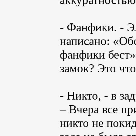
- Фанфики. - 
написано: «Об
фанфики бест».
замок? Это что
- Никто, - в з
– Вчера все пр
никто не поки