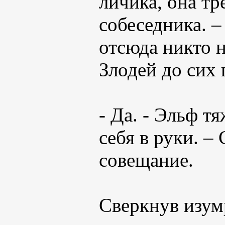
личика, она тр
собеседника. –
отсюда никто 
Злодей до сих 
- Да. - Эльф т
себя в руки. –
совещание.
Сверкнув изум