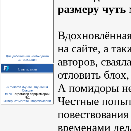
размеру чуть
Вдохновлённа
на сайте, а та
Для добавления необходима
авторов, сваял
авторизация
Статистика
отловить блох,
А помидоры не
Антикафе Жучки-Паучки на
Соколе
fifi.ru
- агрегатор парфюмерии
Честные попыт
№1
Интернет магазин парфюмерии
повествования 
временами дела