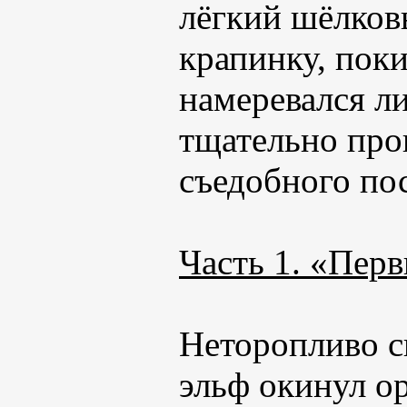
лёгкий шёлков
крапинку, пок
намеревался л
тщательно пров
съедобного по
Часть 1. «Пер
Неторопливо с
эльф окинул о