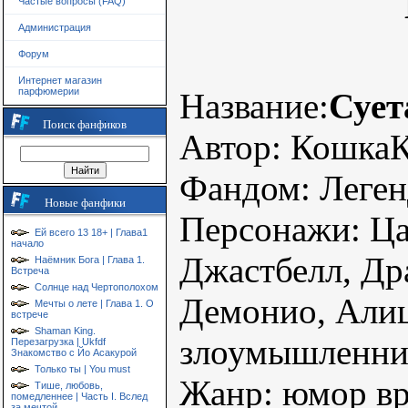
Частые вопросы (FAQ)
Администрация
Форум
Интернет магазин
парфюмерии
Название:
Сует
Поиск фанфиков
Автор: Кошка
Фандом: Леге
Новые фанфики
Персонажи: Ца
Ей всего 13 18+ | Глава1
начало
Джастбелл, Др
Наёмник Бога | Глава 1.
Встреча
Солнце над Чертополохом
Демонио, Алиц
Мечты о лете | Глава 1. О
встрече
Shaman King.
злоумышленни
Перезагрузка | Ukfdf
Знакомство с Йо Асакурой
Только ты | You must
Жанр: юмор вр
Тише, любовь,
помедленнее | Часть I. Вслед
за мечтой