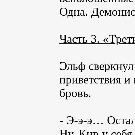
Одна. Демонио
Часть 3. «Трет
Эльф сверкнул
приветствия и
бровь.
- Э-э-э… Оста
Ну, Кир у себя