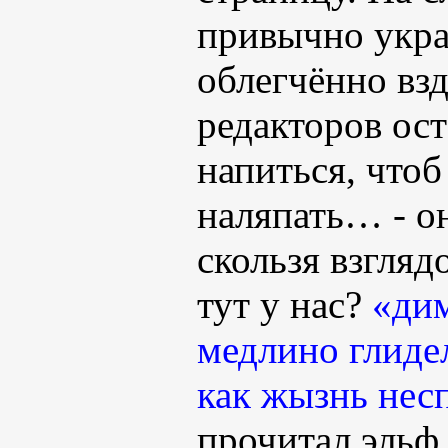
привычно укра
облегчённо взд
редакторов ос
напиться, что
наляпать… - о
скользя взгляд
тут у нас?
«дим
медлино глиде
как жызнь нес
прочитал эльф