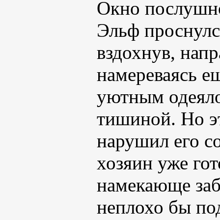
Окно послушно
Эльф проснулс
вздохнув, напр
намереваясь е
уютным одеяло
тишиной. Но э
нарушил его с
хозяин уже гот
намекающе забу
неплохо бы по