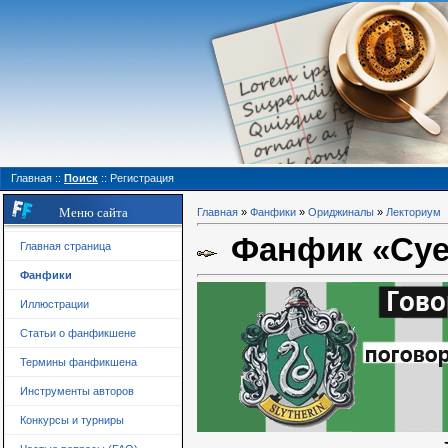
Главная
::
Поиск
::
Регистрация
Меню сайта
Главная
»
Фанфики
»
Ориджиналы
»
Лекториум
Фанфик «Суе
Главная страница
Фанфики
Иллюстрации
Статьи о фанфикшене
Термины фанфикшена
Инструменты авторов
Конкурсы и турниры