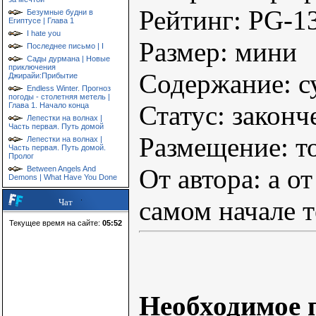
Рейтинг: PG-1
Безумные будни в
Египтусе | Глава 1
I hate you
Размер: мини
Последнее письмо | I
Сады дурмана | Новые
приключения
Содержание: су
Джирайи:Прибытие
Endless Winter. Прогноз
погоды - столетняя метель |
Статус: законч
Глава 1. Начало конца
Лепестки на волнах |
Часть первая. Путь домой
Размещение: то
Лепестки на волнах |
Часть первая. Путь домой.
Пролог
От автора: а от
Between Angels And
Demons | What Have You Done
самом начале т
Чат
Текущее время на сайте:
05:52
Необходимое п