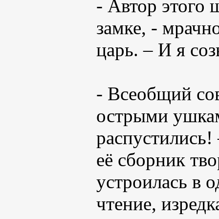
- Автор этого 
замке, - мрач
царь. – И я со
- Всеобщий со
острыми ушкам
распустились!
её сборник тво
устроилась в о
чтение, изредк