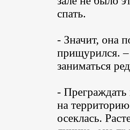
зале не было э
спать.
- Значит, она 
прищурился. –
заниматься ре
- Преграждать
на территорию
осеклась. Раст