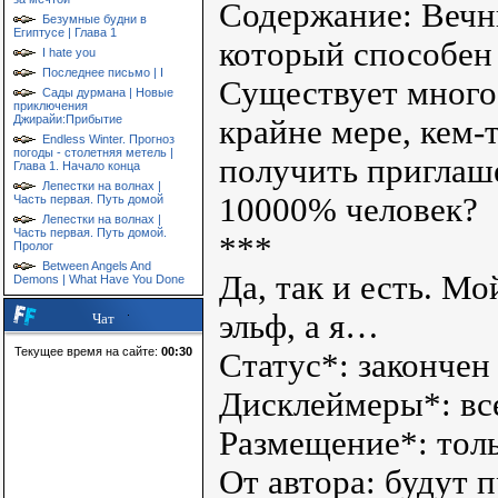
Содержание: Вечны
Безумные будни в
Египтусе | Глава 1
который способен 
I hate you
Последнее письмо | I
Существует много
Сады дурмана | Новые
приключения
Джирайи:Прибытие
крайне мере, кем-
Endless Winter. Прогноз
погоды - столетняя метель |
получить приглаше
Глава 1. Начало конца
Лепестки на волнах |
10000% человек?
Часть первая. Путь домой
Лепестки на волнах |
Часть первая. Путь домой.
***
Пролог
Between Angels And
Да, так и есть. Мо
Demons | What Have You Done
эльф, а я…
Чат
Текущее время на сайте:
00:30
Статус*: закончен
Дисклеймеры*: вс
Размещение*: толь
От автора: будут 