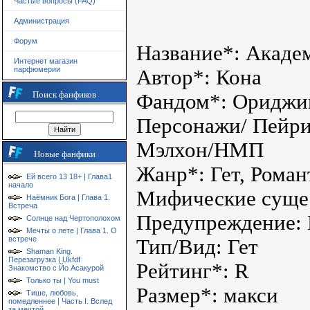
Частые вопросы (FAQ)
Администрация
Форум
Название*: Акаде
Интернет магазин
парфюмерии
Автор*: Кона
Поиск фанфиков
Фандом*: Ориджи
Персонажи/ Пейри
Мэлхон/НМП
Новые фанфики
Жанр*: Гет, Роман
Ей всего 13 18+ | Глава1
начало
Мифические сущес
Наёмник Бога | Глава 1.
Встреча
Предупреждение: 
Солнце над Чертополохом
Мечты о лете | Глава 1. О
встрече
Тип/Вид: Гет
Shaman King.
Перезагрузка | Ukfdf
Рейтинг*: R
Знакомство с Йо Асакурой
Только ты | You must
Размер*: макси
Тише, любовь,
помедленнее | Часть I. Вслед
за мечтой