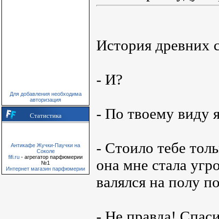
История древних с
- И?
Для добавления необходима
авторизация
- По твоему виду я
Статистика
- Стоило тебе толь
Антикафе Жучки-Паучки на
Соколе
fifi.ru
- агрегатор парфюмерии
она мне стала уг
№1
Интернет магазин парфюмерии
валялся на полу п
- Не правда! Спаси