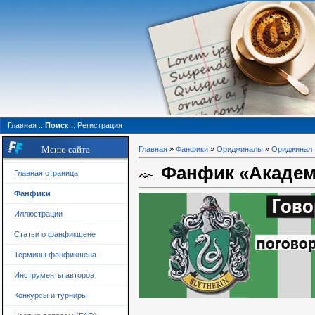
Главная
::
Поиск
::
Регистрация
Меню сайта
Главная
»
Фанфики
»
Ориджиналы
»
Ориджинал
Фанфик «Академи
Главная страница
Фанфики
Иллюстрации
Статьи о фанфикшене
Термины фанфикшена
Инструменты авторов
Конкурсы и турниры