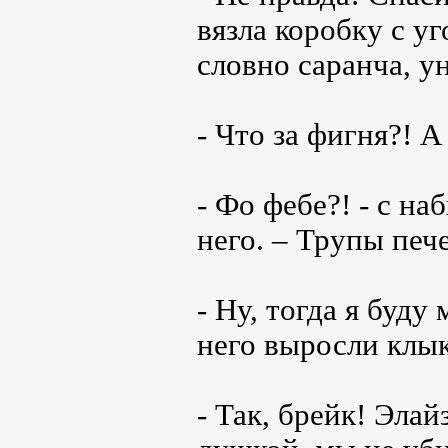
вязла коробку с у
словно саранча, у
- Что за фигня?! А
- Фо фебе?! - с н
него. – Трупы печ
- Ну, тогда я буду
него выросли клы
- Так, брейк! Эла