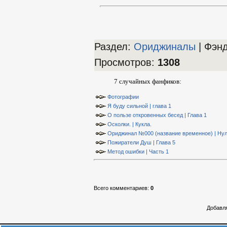
Раздел:
Ориджиналы
| Фэн
Просмотров
:
1308
7 случайных фанфиков:
Фотографии
Я буду сильной | глава 1
О пользе откровенных бесед | Глава 1
Осколки. | Кукла.
Ориджинал №000 (название временное) | Нул
Пожиратели Душ | Глава 5
Метод ошибки | Часть 1
Всего комментариев
:
0
Добавля