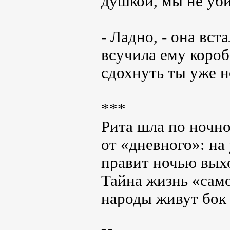
душкой, мы не уби
- Ладно, - она вст
всучила ему короб
сдохнуть ты уже 
***
Рита шла по ночно
от «дневного»: на
правит ночью выхо
Тайна жизнь «само
народы живут бок 