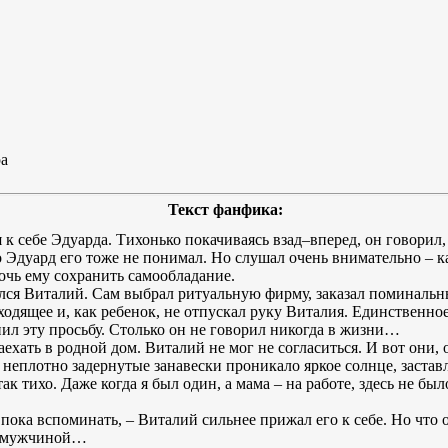
ра
Текст фанфика:
к себе Эдуарда. Тихонько покачиваясь взад–вперед, он говорил, 
то Эдуард его тоже не понимал. Но слушал очень внимательно – ка
мочь ему сохранить самообладание.
я Виталий. Сам выбрал ритуальную фирму, заказал поминальный
ходящее и, как ребенок, не отпускал руку Виталия. Единственное
ил эту просьбу. Столько он не говорил никогда в жизни…
аехать в родной дом. Виталий не мог не согласиться. И вот они,
 неплотно задернутые занавески проникало яркое солнце, застав
ак тихо. Даже когда я был один, а мама – на работе, здесь не бы
ока вспоминать, – Виталий сильнее прижал его к себе. Но что о
дь мужчиной…