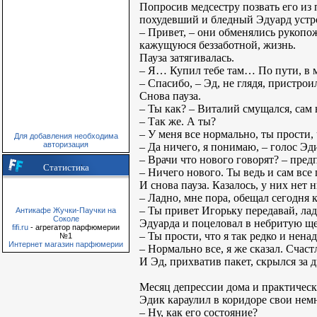
Попросив медсестру позвать его из 
похудевший и бледный Эдуард устро
– Привет, – они обменялись рукопо
кажущуюся беззаботной, жизнь.
Пауза затягивалась.
– Я… Купил тебе там… По пути, в м
– Спасибо, – Эд, не глядя, пристрои
Снова пауза.
– Ты как? – Виталий смущался, сам
– Так же. А ты?
– У меня все нормально, ты прости,
Для добавления необходима
авторизация
– Да ничего, я понимаю, – голос Эд
– Врачи что нового говорят? – пре
Статистика
– Ничего нового. Ты ведь и сам все
И снова пауза. Казалось, у них нет 
– Ладно, мне пора, обещал сегодня 
– Ты привет Игорьку передавай, лад
Антикафе Жучки-Паучки на
Соколе
Эдуарда и поцеловал в небритую ще
fifi.ru
- агрегатор парфюмерии
– Ты прости, что я так редко и нен
№1
Интернет магазин парфюмерии
– Нормально все, я же сказал. Счаст
И Эд, прихватив пакет, скрылся за 
Месяц депрессии дома и практическ
Эдик караулил в коридоре свои не
– Ну, как его состояние?