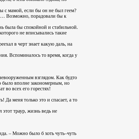
ы с мамой, если бы он не был геем?
й… Возможно, порадовали бы к
знь была бы спокойной и стабильной.
которого не вписывались такие
ехал в черт знает какую даль, на
ия. Вспоминалось то время, когда у
 невооруженным взглядом. Как будто
то было вполне закономерным, но
т во всех его горестях!
! Да меня только это и спасает, а то
этот траур, жизнь ведь не
ида. – Можно было б хоть чуть–чуть