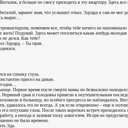
 Виталик, я больше не смогу приходить в эту квартиру. Здесь вс
италий, заранее зная, что услышит отказ. Эдуард и сам не мог ра
десь вырос…
тремонтируем, поменяем все, чтобы тебе ничего не напоминало 
 жить! Подумай. Здесь может поселиться какая–нибудь молодая се
н не делся. Как тебе?
ил Эдуард. – Ты прав.
однялся.
ся на спинку стула.
онстантин присел на диван.
сегодня…
ьнице. Первое время после смерти мамы он безвылазно находилс
л. Нервный срыв и голодовка привели к неутешительным последст
положили в больницу, но особого прогресса не наблюдалось. Ви
ти, удавалось это не всегда. А уж если откровенно – еще и пото
его потухшие глаза. После таких коротких встреч приходилось 
в работу, а иногда и заливая тоску алкоголем. Игоря он предусмо
ршенно не было времени.
ить Эда.