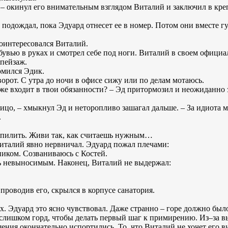
 – окинул его внимательным взглядом Виталий и заключил в кре
и подождал, пока Эдуард отнесет ее в номер. Потом они вместе 
поинтересовался Виталий.
обувью в руках и смотрел себе под ноги. Виталий в своем офици
 пейзаж.
омился Эдик.
орот. С утра до ночи в офисе сижу или по делам мотаюсь.
е входит в твои обязанности? – Эд притормозил и неожиданно за
лицо, – хмыкнул Эд и неторопливо зашагал дальше. – За идиота 
.
бы пилить. Живи так, как считаешь нужным…
италий явно нервничал. Эдуард пожал плечами:
ником. Созваниваюсь с Костей.
 невыносимым. Наконец, Виталий не выдержал:
проводив его, скрылся в корпусе санатория.
. Эдуард это ясно чувствовал. Даже странно – горе должно было 
 слишком горд, чтобы делать первый шаг к примирению. Из–за 
ния окончательно испортились. То, что Виталий не хочет его в