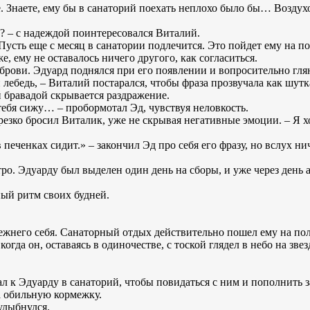
е. Знаете, ему бы в санаторий поехать неплохо было бы… Воздух
ь? – с надеждой поинтересовался Виталий.
Пусть еще с месяц в санатории подлечится. Это пойдет ему на по
, ему не оставалось ничего другого, как согласиться.
брови. Эдуард поднялся при его появлении и вопросительно гля
ебедь, – Виталий постарался, чтобы фраза прозвучала как шутк
й бравадой скрывается раздражение.
 тебя сижу… – пробормотал Эд, чувствуя неловкость.
 резко бросил Виталик, уже не скрывая негативные эмоции. – Я 
 печенках сидит.» – закончил Эд про себя его фразу, но вслух нич
ро. Эдуарду был выделен один день на сборы, и уже через день 
ый ритм своих будней.
режнего себя. Санаторный отдых действительно пошел ему на пол
когда он, оставаясь в одиночестве, с тоской глядел в небо на зв
л к Эдуарду в санаторий, чтобы повидаться с ним и пополнить з
а обильную кормежку.
 улыбнулся.