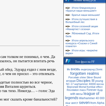
Новые конкурсы
Итоги блицконкурса
«Братья наши меньшие!»
Братья наши меньшие!
Итоги путешествия в
Волшебный лес
Итоги сезонной акции
«Фанартист сезона»
Яблоневый Сад. Итоги
бала
Итоги апрельского
конкурса «Сказки о Синей
планете»
Итоги игры: «верю/не
верю»
сам толком не понимал, о чем. Да
залось, он пытается впитать речь
Топ фраз на FF
вновь
 обед. Эдуард ездил с ним везде,
life
андеграунд
(Sonic
forgotten realms
, о чем он просил – это отвлекать
Porcelain
shine
Silver
Bound
Disciples III
вторая
young
 одетые полностью во все черное,
NC-17
warhammer 40000
весна
ляя Виталия щуриться.
Вергилий
Mortal Kombat
effect
Forever
Revelation
mass
буду
ло так тихо. Никогда… – голос Эда
league of
with
весы
legends
Warhammer 40 000
н мог сказать кроме банальностей?
seven
ангст
from
Alpha
nkar