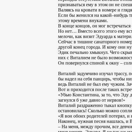
признаваться ему в этом он не спеш
Валяясь на кровати в номере и гляд
Если бы женился на какой–нибудь 
этому времени внуками.
В конце концов, он мог встречаться
Но нет… Вместо всего этого ему в
мелочи, как визит Эдуарда к матер
Сейчас в тишине санаторного номер
другой конец города. И кому они н
Эдик печально хмыкнул. Чего скрыв
них с Виталием не было возможносте
Он повернулся спиной к окну – солн
Виталий задумчиво изучал трассу, п
бы надел на себя панцирь, чтобы ни
ведь Виталий не был ему чужим. Зач
Вот и приходится после таких встре
«Убью Константина, за то, что Эду д
загнулся б уже давно от нервов!»
Виталий раздраженно тыкал кнопку 
остановилась! Сколько можно сопли 
«Я вон обоих родителей потерял, и 
Наконец, нужная песня нашлась, и В
– На меня, между прочим, все девчо
меня ценить, Эдуард. Я не так уж ма