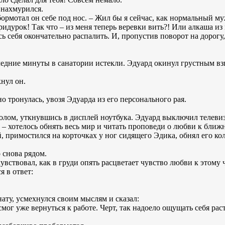
 нахмурился.
ормотал он себе под нос. – Жил бы я сейчас, как нормальный му
 придурок! Так что – из меня теперь веревки вить?! Или алкаша из
сь себя окончательно распалить. И, пропустив поворот на дорогу
едние минуты в санатории истекли. Эдуард окинул грустным взг
нул он.
 тронулась, увозя Эдуарда из его персонального рая.
толом, уткнувшись в дисплей ноутбука. Эдуард выключил телеви
– хотелось обнять весь мир и читать проповеди о любви к ближ
римостился на корточках у ног сидящего Эдика, обнял его колен
о снова рядом.
чувствовал, как в груди опять расцветает чувство любви к этому
 в ответ:
ату, усмехнулся своим мыслям и сказал:
ог уже вернуться к работе. Черт, так надоело ощущать себя раст