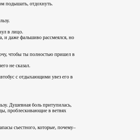
ом подышать, отдохнуть.
льзу.
нул в лицо.
а, и даже фальшиво рассмеялся, но
хочу, чтобы ты полностью пришел в
его не сказал.
автобус с отдыхающими увез его в
ьзу. Душевная боль притупилась,
езды, проблескивающие в ветвях
апасы съестного, которые, почему–