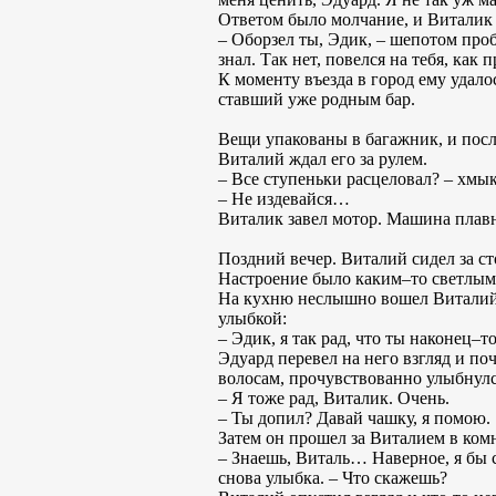
Ответом было молчание, и Виталик
– Оборзел ты, Эдик, – шепотом проб
знал. Так нет, повелся на тебя, как
К моменту въезда в город ему удало
ставший уже родным бар.
Вещи упакованы в багажник, и посл
Виталий ждал его за рулем.
– Все ступеньки расцеловал? – хмык
– Не издевайся…
Виталик завел мотор. Машина плавно
Поздний вечер. Виталий сидел за с
Настроение было каким–то светлым 
На кухню неслышно вошел Виталий, п
улыбкой:
– Эдик, я так рад, что ты наконец–т
Эдуард перевел на него взгляд и по
волосам, прочувствованно улыбнулся
– Я тоже рад, Виталик. Очень.
– Ты допил? Давай чашку, я помою.
Затем он прошел за Виталием в комн
– Знаешь, Виталь… Наверное, я бы см
снова улыбка. – Что скажешь?