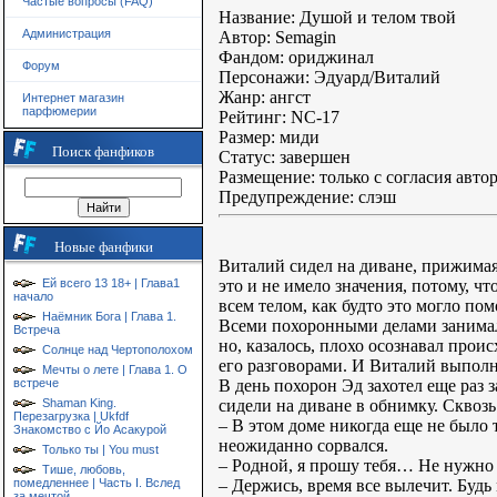
Частые вопросы (FAQ)
Название: Душой и телом твой
Администрация
Автор: Semagin
Фандом: ориджинал
Форум
Персонажи: Эдуард/Виталий
Жанр: ангст
Интернет магазин
парфюмерии
Рейтинг: NC-17
Размер: миди
Поиск фанфиков
Статус: завершен
Размещение: только с согласия авто
Предупреждение: слэш
Новые фанфики
Виталий сидел на диване, прижимая 
это и не имело значения, потому, ч
Ей всего 13 18+ | Глава1
начало
всем телом, как будто это могло по
Наёмник Бога | Глава 1.
Всеми похоронными делами занималс
Встреча
но, казалось, плохо осознавал проис
Солнце над Чертополохом
его разговорами. И Виталий выполн
Мечты о лете | Глава 1. О
В день похорон Эд захотел еще раз з
встрече
сидели на диване в обнимку. Сквозь
Shaman King.
Перезагрузка | Ukfdf
– В этом доме никогда еще не было т
Знакомство с Йо Асакурой
неожиданно сорвался.
Только ты | You must
– Родной, я прошу тебя… Не нужно п
Тише, любовь,
– Держись, время все вылечит. Бу
помедленнее | Часть I. Вслед
за мечтой