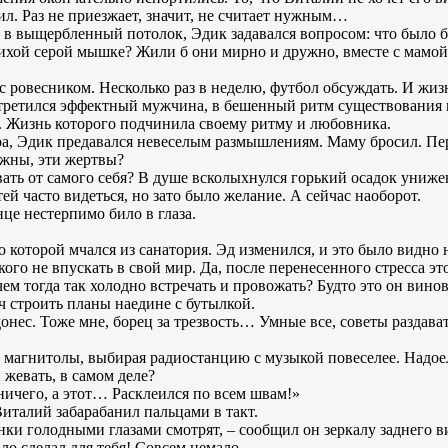
ил. Раз не приезжает, значит, не считает нужным…
я в выщербленный потолок, Эдик задавался вопросом: что было б
тихой серой мышке? Жили б они мирно и дружно, вместе с мамо
 с ровесником. Несколько раз в неделю, футбол обсуждать. И жи
стретился эффектный мужчина, в бешенный ритм существования 
и. Жизнь которого подчинила своему ритму и любовника.
а, Эдик предавался невеселым размышлениям. Маму бросил. Пере
ужны, эти жертвы?
ать от самого себя? В душе всколыхнулся горький осадок унижен
й часто видеться, но зато было желание. А сейчас наоборот.
це нестерпимо било в глаза.
о которой мчался из санатория. Эд изменился, и это было видно
кого не впускать в свой мир. Да, после перенесенного стресса э
ем тогда так холодно встречать и провожать? Будто это он винова
ч строить планы наедине с бутылкой.
онес. Тоже мне, борец за трезвость… Умные все, советы раздавать
магнитолы, выбирая радиостанцию с музыкой повеселее. Надоел 
жевать, в самом деле?
ничего, а этот… Расклеился по всем швам!»
италий забарабанил пальцами в такт.
нки голодными глазами смотрят, – сообщил он зеркалу заднего в
ло сделал для тебя! Совсем немало.