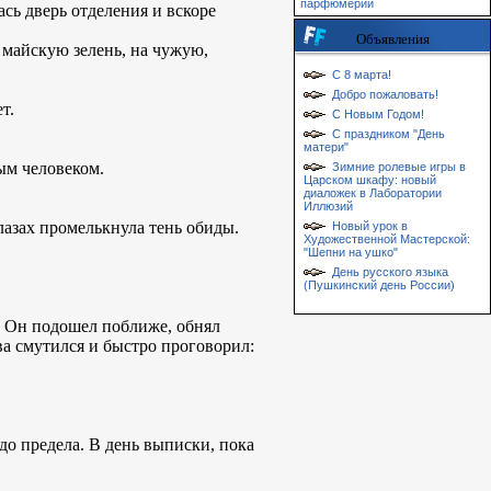
парфюмерии
ась дверь отделения и вскоре
Объявления
 майскую зелень, на чужую,
С 8 марта!
Добро пожаловать!
т.
С Новым Годом!
С праздником "День
матери"
ым человеком.
Зимние ролевые игры в
Царском шкафу: новый
диаложек в Лаборатории
Иллюзий
глазах промелькнула тень обиды.
Новый урок в
Художественной Мастерской:
"Шепни на ушко"
День русского языка
(Пушкинский день России)
т. Он подошел поближе, обнял
а смутился и быстро проговорил:
до предела. В день выписки, пока