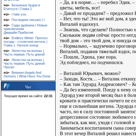
– Да, я в норме… – перебил Эдик. –
Безумные будни в
цветы, мебель, все!
Египтусе | Глава 1
– Давай ее продадим? – предложил В
I hate you
– Нет, что ты! Это же мой дом, я з
Последнее письмо | I
Виталий вздохнул.
Сады дурмана | Новые
– Знаешь, что сделаем? Полностью о
приключения
Джирайи:Прибытие
Скольким людям сейчас просто негде
Endless Winter. Прогноз
твой дом – это твой дом, и никуда о
погоды - столетняя метель |
– Нормально, – задумчиво проговор
Глава 1. Начало конца
Виталий, подавив тяжелый вздох, п
Лепестки на волнах |
Часть первая. Путь домой
– Пошли, Эдюха, уже пора.
Лепестки на волнах |
Эд побледнел, но подчинился.
Часть первая. Путь домой.
Пролог
– Виталий Юрьевич, можно?
Between Angels And
Demons | What Have You Done
– Заходи, Костя… – Виталик откинул
– Как там Эдуард Андреасович? – К
Чат
– Да без изменений. Поеду к нему 
Эдуард уже второй месяц был в бол
Текущее время на сайте:
22:31
кровати и практически ничего не е
еще и сильнейшая ангина. Эдуарда 
часто, но в силу постоянной занятос
депрессивное состояние любимого и 
забыться, как мог, уходя с головой 
Заниматься воспитанием сына сове
В этот вечер Виталий решил навест