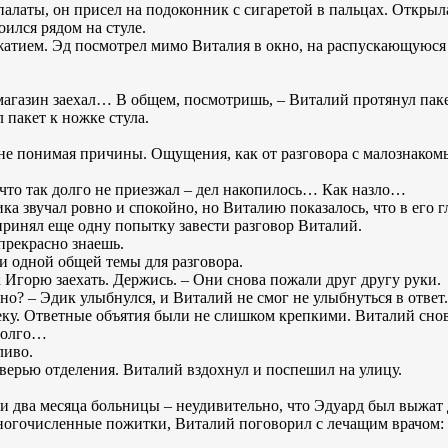
палаты, он присел на подоконник с сигаретой в пальцах. Открыл
ился рядом на стуле.
жатием. Эд посмотрел мимо Виталия в окно, на распускающуюся
агазин заехал… В общем, посмотришь, – Виталий протянул паке
л пакет к ножке стула.
 не понимая причины. Ощущения, как от разговора с малознаком
 что так долго не приезжал – дел накопилось… Как назло…
ика звучал ровно и спокойно, но Виталию показалось, что в его 
дпринял еще одну попытку завести разговор Виталий.
 прекрасно знаешь.
ни одной общей темы для разговора.
к Игорю заехать. Держись. – Они снова пожали друг другу руки.
но? – Эдик улыбнулся, и Виталий не смог не улыбнуться в отве
ку. Ответные объятия были не слишком крепкими. Виталий снов
адолго…
ливо.
дверью отделения. Виталий вздохнул и поспешил на улицу.
и два месяца больницы – неудивительно, что Эдуард был выжат 
многочисленные пожитки, Виталий поговорил с лечащим врачом: