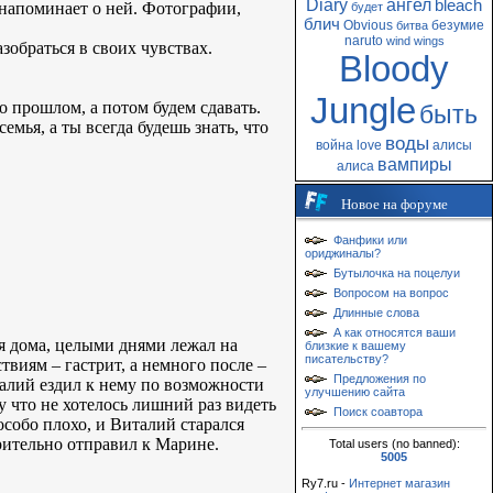
Diary
ангел
bleach
е напоминает о ней. Фотографии,
будет
блич
Obvious
безумие
битва
naruto
wind
wings
зобраться в своих чувствах.
Bloody
Jungle
о прошлом, а потом будем сдавать.
быть
мья, а ты всегда будешь знать, что
воды
война
love
алисы
вампиры
алиса
Новое на форуме
Фанфики или
ориджиналы?
Бутылочка на поцелуи
Вопросом на вопрос
Длинные слова
А как относятся ваши
я дома, целыми днями лежал на
близкие к вашему
писательству?
виям – гастрит, а немного после –
Предложения по
талий ездил к нему по возможности
улучшению сайта
му что не хотелось лишний раз видеть
Поиск соавтора
особо плохо, и Виталий старался
трительно отправил к Марине.
Total users (no banned):
5005
Ry7.ru -
Интернет магазин