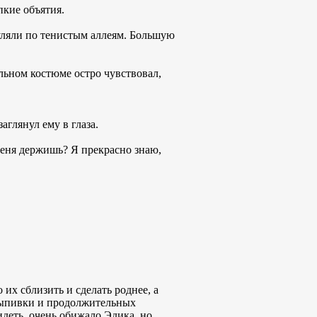
пкие объятия.
гуляли по тенистым аллеям. Большую
альном костюме остро чувствовал,
глянул ему в глаза.
меня держишь? Я прекрасно знаю,
их сблизить и сделать роднее, а
выпивки и продолжительных
идеть, очень обижало Эдика, но