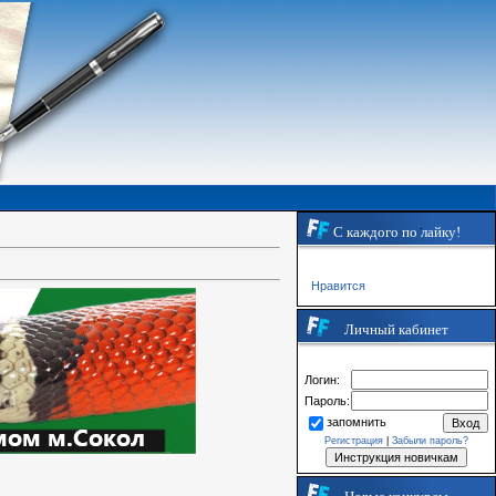
С каждого по лайку!
Нравится
Личный кабинет
Логин:
Пароль:
запомнить
Регистрация
|
Забыли пароль?