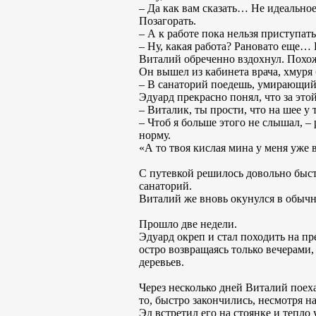
– Да как вам сказать… Не идеально
Позагорать.
– А к работе пока нельзя приступат
– Ну, какая работа? Рановато еще… 
Виталий обреченно вздохнул. Похоже
Он вышел из кабинета врача, хмуря 
– В санаторий поедешь, умирающий л
Эдуард прекрасно понял, что за это
– Виталик, ты прости, что на шее у
– Чтоб я больше этого не слышал, –
норму.
«А то твоя кислая мина у меня уже в
С путевкой решилось довольно быст
санаторий.
Виталий же вновь окунулся в обычн
Прошло две недели.
Эдуард окреп и стал походить на п
остро возвращаясь только вечерами, 
деревьев.
Через несколько дней Виталий поеха
то, быстро закончились, несмотря н
Эд встретил его на стоянке и тепло