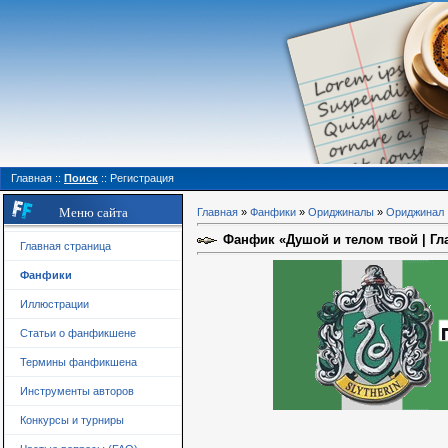
Главная
::
Поиск
::
Регистрация
Меню сайта
Главная
»
Фанфики
»
Ориджиналы
»
Ориджинал
Фанфик «Душой и телом твой | Гл
Главная страница
Фанфики
Иллюстрации
Статьи о фанфикшене
Термины фанфикшена
Инструменты авторов
Конкурсы и турниры