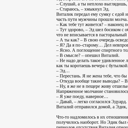
– Слушай, а ты неплохо выглядишь,
– Стараюсь, – хмыкнул Эд.
Виталик передал ему сумку с едой 
часть пути мужчины прошли молча.
– Как тебе тут живется? – наконец 
– Тут здорово, – Эд шел босиком с 
что не вписывается в пасторальный
– А ты как? – В свою очередь освед
– Я? Да я по–старому… Дел невпров
– Ясно. А поглощение спиртного тож
– В смысле? – опешил Виталий.
– Не надо делать такое удивленное 
как ты коротаешь вечера с бутылкой
– Эд…
– Перестань. Я не жена тебе, что 
– Откуда вообще такие выводы? – В
– Ну, я же не в пещере живу отшель
Напряженное молчание становилось
– Я уже поеду, наверное…
– Давай, – легко согласился Эдуард.
Виталий отправился домой, а Эдик, 
Что-то надломилось в их отношениях
получилось наоборот. Но Эдик был
периодов отсутствия Виталия отноше