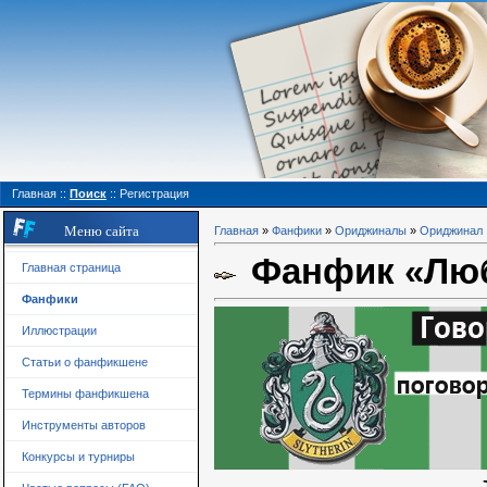
Главная
::
Поиск
::
Регистрация
Меню сайта
Главная
»
Фанфики
»
Ориджиналы
»
Ориджинал
Фанфик «Люб
Главная страница
Фанфики
Иллюстрации
Статьи о фанфикшене
Термины фанфикшена
Инструменты авторов
Конкурсы и турниры