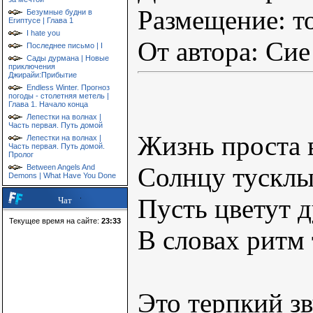
Размещение: т
Безумные будни в
Египтусе | Глава 1
I hate you
От автора: Сие
Последнее письмо | I
Сады дурмана | Новые
приключения
Джирайи:Прибытие
Endless Winter. Прогноз
погоды - столетняя метель |
Глава 1. Начало конца
Лепестки на волнах |
Часть первая. Путь домой
Жизнь проста в
Лепестки на волнах |
Часть первая. Путь домой.
Пролог
Солнцу тусклы
Between Angels And
Demons | What Have You Done
Пусть цветут 
Чат
Текущее время на сайте:
23:33
В словах ритм 
Это терпкий з