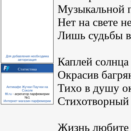
Музыкальной п
Нет на свете н
Лишь судьбы в
Для добавления необходима
Каплей солнца 
авторизация
Статистика
Окрасив багрян
Тихо в душу о
Антикафе Жучки-Паучки на
Соколе
fifi.ru
- агрегатор парфюмерии
Стихотворный 
№1
Интернет магазин парфюмерии
Жизнь любите 