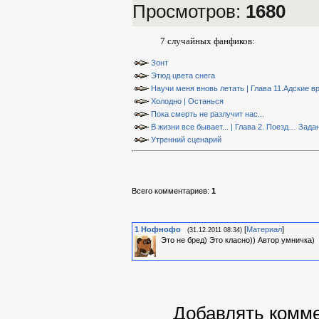
Просмотров
:
1680
7 случайных фанфиков:
Зонт
Этюд цвета снега
Научи меня вновь летать | Глава 11.Адские в
Холодно | Останься
Пока смерть не разлучит нас...
В жизни все бывает... | Глава 2. Поезд… Зада
Утренний сценарий
Всего комментариев
:
1
1
Нофнофо
[
Материал
]
(31.12.2011 08:34)
Это не бред) Это класно)) Автор умничка)
Добавлять комме