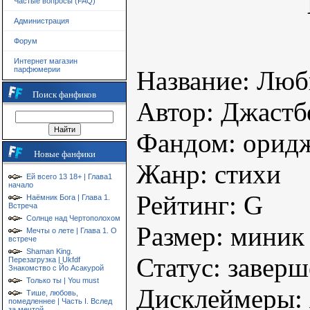
Частые вопросы (FAQ)
Администрация
Форум
Интернет магазин
парфюмерии
Название: Люб
Поиск фанфиков
Автор: Джастб
Фандом: орид
Новые фанфики
Жанр: стихи
Ей всего 13 18+ | Глава1
начало
Рейтинг: G
Наёмник Бога | Глава 1.
Встреча
Солнце над Чертополохом
Размер: миник
Мечты о лете | Глава 1. О
встрече
Shaman King.
Статус: завер
Перезагрузка | Ukfdf
Знакомство с Йо Асакурой
Только ты | You must
Дисклеймеры: 
Тише, любовь,
помедленнее | Часть I. Вслед
за мечтой