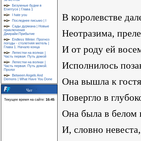
Безумные будни в
Египтусе | Глава 1
В королевстве дал
I hate you
Последнее письмо | I
Сады дурмана | Новые
Неотразима, преле
приключения
Джирайи:Прибытие
Endless Winter. Прогноз
погоды - столетняя метель |
И от роду ей восе
Глава 1. Начало конца
Лепестки на волнах |
Часть первая. Путь домой
Исполнилось позав
Лепестки на волнах |
Часть первая. Путь домой.
Пролог
Between Angels And
Она вышла к гостя
Demons | What Have You Done
Чат
Повергло в глубок
Текущее время на сайте:
16:45
Она была в белом 
И, словно невеста