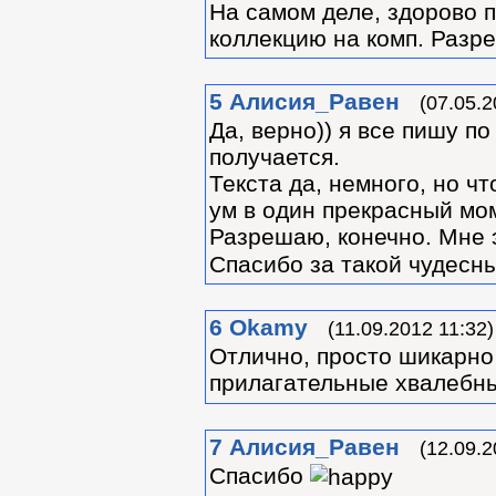
На самом деле, здорово 
коллекцию на комп. Разр
5
Алиcия_Равен
(07.05.2
Да, верно)) я все пишу п
получается.
Текста да, немного, но ч
ум в один прекрасный мо
Разрешаю, конечно. Мне 
Спасибо за такой чудесн
6
Okamy
(11.09.2012 11:32)
Отлично, просто шикарно
прилагательные хвалебны
7
Алиcия_Равен
(12.09.2
Спасибо