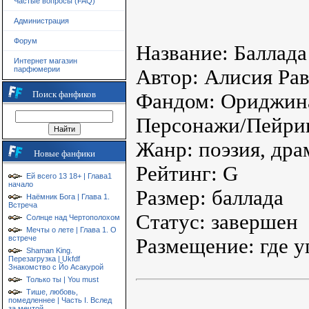
Частые вопросы (FAQ)
Администрация
Форум
Название: Баллада
Интернет магазин
парфюмерии
Автор: Алисия Ра
Поиск фанфиков
Фандом: Ориджин
Персонажи/Пейрин
Жанр: поэзия, дра
Новые фанфики
Рейтинг: G
Ей всего 13 18+ | Глава1
начало
Размер: баллада
Наёмник Бога | Глава 1.
Встреча
Статус: завершен
Солнце над Чертополохом
Мечты о лете | Глава 1. О
встрече
Размещение: где у
Shaman King.
Перезагрузка | Ukfdf
Знакомство с Йо Асакурой
Только ты | You must
Тише, любовь,
помедленнее | Часть I. Вслед
за мечтой