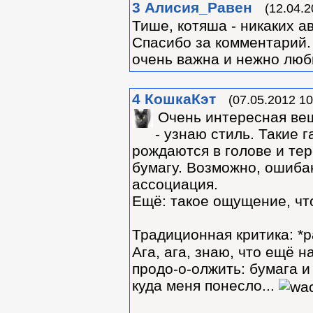
3
Алиcия_Равен
(12.04.2
Тише, котяша - никаких ав
Спасибо за комментарий. 
очень важна и нежно люби
4
КошкаКэт
(07.05.2012 10
Очень интересная ве
- узнаю стиль. Такие 
рождаются в голове и тер
бумагу. Возможно, ошибаю
ассоциация.
Ещё: такое ощущение, что
Традиционная критика: *р
Ага, ага, знаю, что ещё 
продо-о-олжить: бумага и 
куда меня понесло...