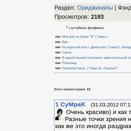
Раздел:
Ориджиналы
| Фэн
Просмотров
:
2193
7 случайных фанфиков:
Мой дом на букву "Ф" | Глава 1
Вор
На короткой ноге с Дьяволом | Глава 6. Напа
Canon.
В нашей ванной поселился замечательный сос
Пленница
Попробуй меня. | Глава 16. Лазанья?
Всего комментариев
:
13
1
CyMpaK
(31.03.2012 07:1
Очень красиво) и как т
Разные точки зрения на
как же это иногда раздраж