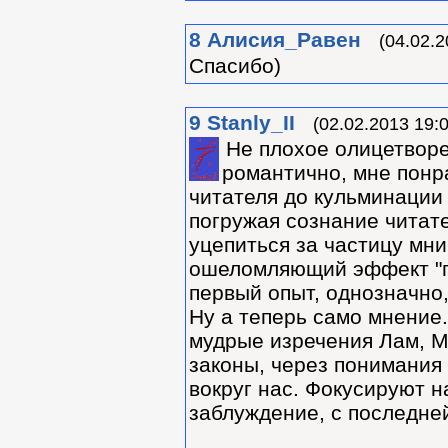
8
Алиcия_Равен
(04.02.2
Спасибо)
9
Stanly_II
(02.02.2013 19:
Не плохое олицетворе
романтично, мне понр
читателя до кульминации 
погружая сознание читате
уцепиться за частицу мн
ошеломляющий эффект "пр
первый опыт, однозначно,
Ну а теперь само мнение
мудрые изречения Лам, 
законы, через понимания 
вокруг нас. Фокусируют н
заблуждение, с последней 