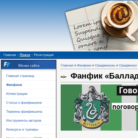
Главная
::
Поиск
::
Регистрация
Меню сайта
Главная
»
Фанфики
»
Ориджиналы
»
Ориджинал
Фанфик «Баллад
Главная страница
Фанфики
Иллюстрации
Статьи о фанфикшене
Термины фанфикшена
Инструменты авторов
Конкурсы и турниры