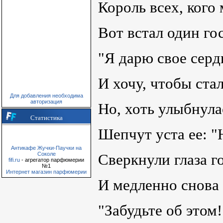
Король всех, кого 
Вот встал один гос
"Я дарю свое серд
И хочу, чтобы ста
Для добавления необходима
авторизация
Но, хоть улыбнула
Статистика
Шепчут уста ее: "Н
Антикафе Жучки-Паучки на
Соколе
Сверкнули глаза го
fifi.ru
- агрегатор парфюмерии
№1
Интернет магазин парфюмерии
И медленно снова 
"Забудьте об этом!