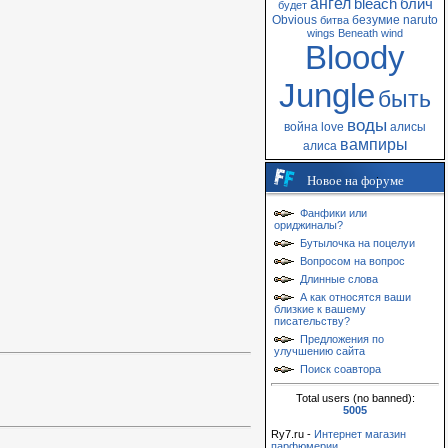
ангел
bleach
блич
будет
Obvious
безумие
naruto
битва
wings
Beneath
wind
Bloody
Jungle
быть
воды
война
love
алисы
вампиры
алиса
Новое на форуме
Фанфики или
ориджиналы?
Бутылочка на поцелуи
Вопросом на вопрос
Длинные слова
А как относятся ваши
близкие к вашему
писательству?
Предложения по
улучшению сайта
Поиск соавтора
Total users (no banned):
5005
Ry7.ru -
Интернет магазин
парфюмерии