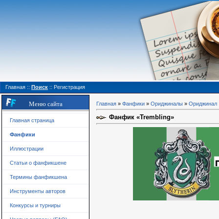
Главная
::
Поиск
::
Регистрация
Меню сайта
Главная
»
Фанфики
»
Ориджиналы
»
Ориджинал
Фанфик «Trembling»
Главная страница
Фанфики
Иллюстрации
Статьи о фанфикшене
Термины фанфикшена
Инструменты авторов
Конкурсы и турниры