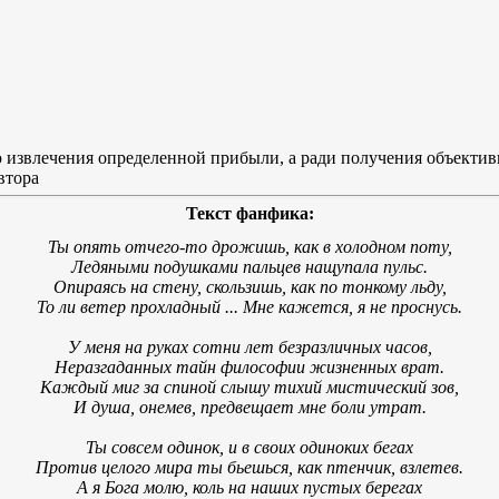
 извлечения определенной прибыли, а ради получения объектив
втора
Текст фанфика:
Ты опять отчего-то дрожишь, как в холодном поту,
Ледяными подушками пальцев нащупала пульс.
Опираясь на стену, скользишь, как по тонкому льду,
То ли ветер прохладный ... Мне кажется, я не проснусь.
У меня на руках сотни лет безразличных часов,
Неразгаданных тайн философии жизненных врат.
Каждый миг за спиной слышу тихий мистический зов,
И душа, онемев, предвещает мне боли утрат.
Ты совсем одинок, и в своих одиноких бегах
Против целого мира ты бьешься, как птенчик, взлетев.
А я Бога молю, коль на наших пустых берегах