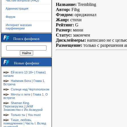
Частые вопросы (FAQ)
Название:
Trembling
Администрация
Автор:
Fihg
Фэндом:
ориджинал
Форум
Жанр:
стихи
Рейтинг:
G
Интернет магазин
парфюмерии
Размер:
мини
Статус:
закончен
Поиск фанфиков
Дисклеймеры:
написано не с целью
Размещение:
только с разрешения а
Новые фанфики
Ей всего 13 18+ | Глава1
начало
Наёмник Бога | Глава 1.
Встреча
Солнце над Чертополохом
Мечты о лете | Глава 1. О
встрече
Shaman King.
Перезагрузка | Ukfdf
Знакомство с Йо Асакурой
Только ты | You must
Тише, любовь,
помедленнее | Часть I. Вслед
за мечтой