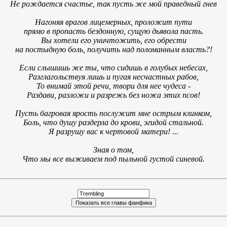
Не рождается счастье, так пусть же мой праведный гнев
Нагоняя врагов лицемерных, проложит пути
прямо в пропасть бездонную, сущую дьявола пасть.
Вы хотели его уничтожить, его обрести
на постыдную боль, получить над поломанным власть?!
Если слышишь же ты, что сидишь в голубых небесах,
Разглагольствуя лишь и пугая несчастных рабов,
То внимай этой речи, твори для нее чудеса -
Раздави, разложи и разрежь без ножа этих псов!
Пусть багровая ярость послужит мне острым клинком,
Боль, что душу раздерла до крови, эгидой стальной.
Я разрушу вас к чертовой матери! ...
Зная о том,
Что мы все выживаем под пыльной густой синевой.