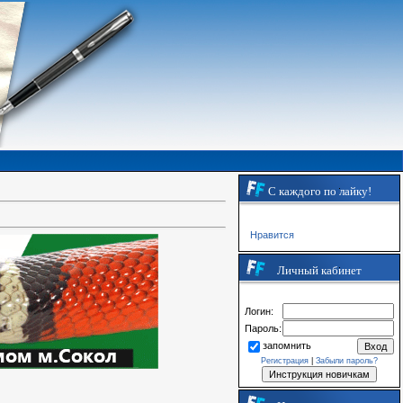
С каждого по лайку!
Нравится
Личный кабинет
Логин:
Пароль:
запомнить
Регистрация
|
Забыли пароль?