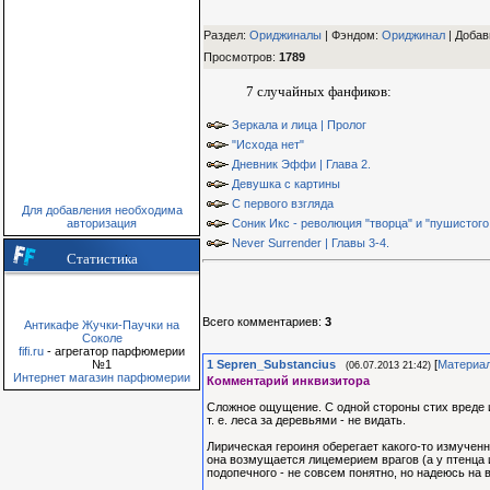
Раздел:
Ориджиналы
| Фэндом
:
Ориджинал
|
Добав
Просмотров
:
1789
7 случайных фанфиков:
Зеркала и лица | Пролог
"Исхода нет"
Дневник Эффи | Глава 2.
Девушка с картины
С первого взгляда
Для добавления необходима
авторизация
Соник Икс - революция "творца" и "пушистого 
Never Surrender | Главы 3-4.
Статистика
Всего комментариев
:
3
Антикафе Жучки-Паучки на
Соколе
fifi.ru
- агрегатор парфюмерии
1
Sepren_Substancius
[
Материа
№1
(06.07.2013 21:42)
Интернет магазин парфюмерии
Комментарий инквизитора
Сложное ощущение. С одной стороны стих вреде и
т. е. леса за деревьями - не видать.
Лирическая героиня оберегает какого-то измученн
она возмущается лицемерием врагов (а у птенца 
подопечного - не совсем понятно, но надеюсь на в