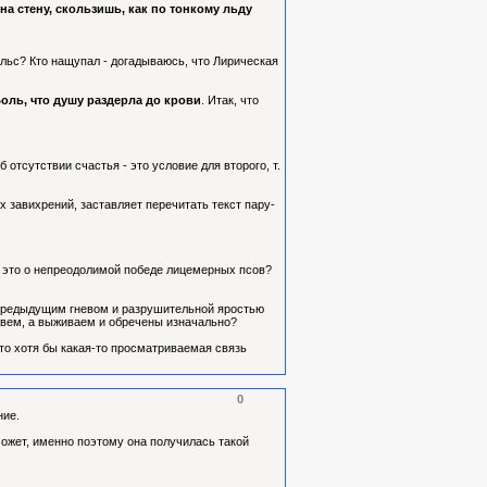
на стену, скользишь, как по тонкому льду
ульс? Кто нащупал - догадываюсь, что Лирическая
оль, что душу раздерла до крови
. Итак, что
 отсутствии счастья - это условие для второго, т.
 завихрений, заставляет перечитать текст пару-
 - это о непреодолимой победе лицемерных псов?
 с предыдущим гневом и разрушительной яростью
живем, а выживаем и обречены изначально?
 то хотя бы какая-то просматриваемая связь
0
ние.
может, именно поэтому она получилась такой