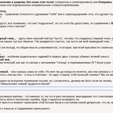
разложи и разрежь без ножа этих псов!
(энергично и аллитеративно) или
Опираясь 
ятные или подпорченные неправильным словоупотреблением.
поту,
ьс.
- сравнение относится к дрожанию "тебя" или к самоощущениям того, кто щупает п
е?
круто; все понимают, что они "подушечки", но это хотя бы допустимо, по сравнению с
Б
рма этого глагола?
дный гнев...
- здесь явно лишний повтор "пусть", потому что (надеюсь) первый тезис об
на наших пустых берегах / Не рождается счастье, так пусть же мой праведный гнев..."
(не всегда, но общая мысль улавливается), то вторая, при всей красивости словесных
,
рат.
- изобилие родительных падежей в первых двух строках убивает всякий смысл.
ий зов,
Мистический зов как-то связан с метаниями "птенца" и переживаниями ЛГ? Боли утрат
невой.
- она хороша сама по себе. Но мне так до конца не понятно, как она связана
аться, или мы все - и псы и птенчики - по одну сторону этой пыльной синевы? Мы не 
ендую на всецелое понимание поэзии, но, согласитесь, должна же быть если не логика,
 "невыносимо тяжкой трудности бытия".
ктивную критику - это именно то, на что я рассчитывала, выкладывая это стихотворе
 есть много логических ошибок, буду стараться исправить их.
я просто в момент написания этой поэзии была в состоянии некой депрессии, что ли, 
я к смыслу и содержанию написанного.