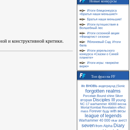
Новые конкурсы
Итоги блицконкурса
«Братья наши меньшие!»
Братья наши меньшие!
Итоги путешествия в
Волшебный лес
Итоги сезонной акции
«Фанартист сезона»
ной и конструктивной критики.
Яблоневый Сад. Итоги
бала
Итоги апрельского
конкурса «Сказки о Синей
планете»
Итоги игры: «верю/не
верю»
Топ фраз на FF
вновь
life
андеграунд
(Sonic
forgotten realms
Porcelain
Bound
shine
Silver
Disciples III
вторая
young
NC-17
warhammer 40000
весна
Mortal Kombat
Revelation
effect
Forever
with
весы
mass
буду
league of legends
Warhammer 40 000
ангст
nkar
seven
Diary
from
Alpha