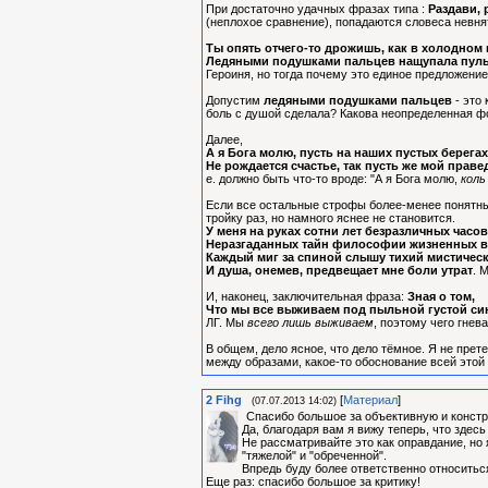
При достаточно удачных фразах типа :
Раздави, 
(неплохое сравнение), попадаются словеса невн
Ты опять отчего-то дрожишь, как в холодном 
Ледяными подушками пальцев нащупала пул
Героиня, но тогда почему это единое предложени
Допустим
ледяными подушками пальцев
- это 
боль с душой сделала? Какова неопределенная фо
Далее,
А я Бога молю, пусть на наших пустых берегах
Не рождается счастье, так пусть же мой праве
е. должно быть что-то вроде: "А я Бога молю,
коль
Если все остальные строфы более-менее понятны 
тройку раз, но намного яснее не становится.
У меня на руках сотни лет безразличных часов
Неразгаданных тайн философии жизненных в
Каждый миг за спиной слышу тихий мистическ
И душа, онемев, предвещает мне боли утрат
. 
И, наконец, заключительная фраза:
Зная о том,
Что мы все выживаем под пыльной густой си
ЛГ. Мы
всего лишь выживаем
, поэтому чего гнев
В общем, дело ясное, что дело тёмное. Я не прет
между образами, какое-то обоснование всей этой
2
Fihg
[
Материал
]
(07.07.2013 14:02)
Спасибо большое за объективную и констру
Да, благодаря вам я вижу теперь, что здесь
Не рассматривайте это как оправдание, но 
"тяжелой" и "обреченной".
Впредь буду более ответственно относитьс
Еще раз: спасибо большое за критику!