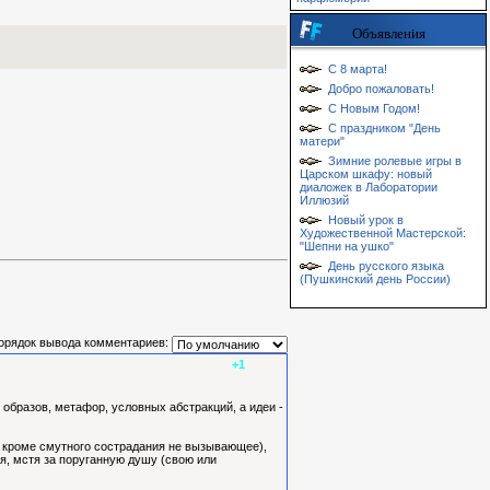
Объявления
С 8 марта!
Добро пожаловать!
С Новым Годом!
С праздником "День
матери"
Зимние ролевые игры в
Царском шкафу: новый
диаложек в Лаборатории
Иллюзий
Новый урок в
Художественной Мастерской:
"Шепни на ушко"
День русского языка
(Пушкинский день России)
орядок вывода комментариев:
+1
образов, метафор, условных абстракций, а идеи -
о, кроме смутного сострадания не вызывающее),
я, мстя за поруганную душу (свою или