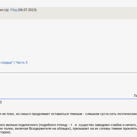
ил (а)
:
Fihg
(06.07.2013)
сердца" | Часть 5
П
л
]
 не плох, но смысл продолжает оставаться темным - слишком густа сеть поэтических 
ого жизнью подопечного (подобного птенцу - т . е. существо заведомо слабое и ничег
их полно, включая Вседержителя на облацех), призывает на их головы тяжкие проклять
торое).