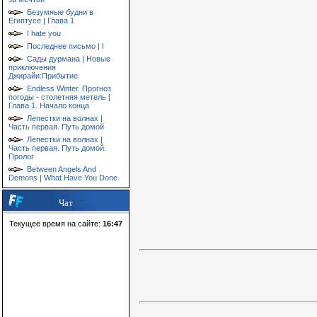
Безумные будни в
Египтусе | Глава 1
I hate you
Последнее письмо | I
Сады дурмана | Новые
приключения
Джирайи:Прибытие
Endless Winter. Прогноз
погоды - столетняя метель |
Глава 1. Начало конца
Лепестки на волнах |
Часть первая. Путь домой
Лепестки на волнах |
Часть первая. Путь домой.
Пролог
Between Angels And
Demons | What Have You Done
Чат
Текущее время на сайте:
16:47