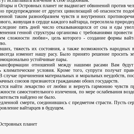
гут испытывать влечение к себе подобным.
йтары и Островных планет не выдвигает обвинений против челов
но предупреждение от других цивилизаций об опасности подоб
ненной таким разнообразием чувств и внутренних противореч
вого, живущая в сердце каждого вайтарца, пересилила природн
оследние пять дней число отказывающихся от сна и еды увел
нения генной структуры организма с требованиями провести 
ем сложности любви», цель которого - создание формы вайт
во.
вших, тяжесть их состояния, а также возможность народных в
авсегда изменит нашу расу. Было принято решение просить зе
 эмоционально устойчивые пары.
 трансформации отношений между нашими расами Вам будут
ь климатические условия. Кроме того, супруги получат прав
В случае причинения материальных и моральных неудобств, по
рачных союзов признаются гражданами обоих государств.
астся найти лекарство от любви и вернуть гармонию чувств п
ности самостоятельного излечения, по мере ослабевания возд
ательств найдено не было.
дленной смерти, соединившись с предметом страсти. Пусть се
ровление вайтарцев в будущем.
ватель Вайтары и Островных п