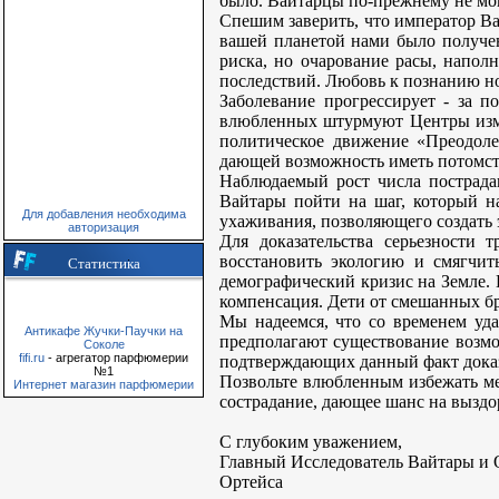
было. Вайтарцы по-прежнему не мо
Спешим заверить, что император Ва
вашей планетой нами было получе
риска, но очарование расы, напол
последствий. Любовь к познанию но
Заболевание прогрессирует - за п
влюбленных штурмуют Центры изме
политическое движение «Преодоле
дающей возможность иметь потомст
Наблюдаемый рост числа пострада
Вайтары пойти на шаг, который н
Для добавления необходима
ухаживания, позволяющего создать
авторизация
Для доказательства серьезности
восстановить экологию и смягчит
Статистика
демографический кризис на Земле. 
компенсация. Дети от смешанных б
Мы надеемся, что со временем уд
Антикафе Жучки-Паучки на
предполагают существование возмож
Соколе
fifi.ru
- агрегатор парфюмерии
подтверждающих данный факт доказ
№1
Позвольте влюбленным избежать ме
Интернет магазин парфюмерии
сострадание, дающее шанс на выздо
С глубоким уважением,
Главный Исследо
Ортейса