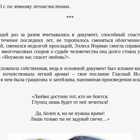
3 г. по земному летоисчислению.
***
ций раз за разом вчитывалась в документ, способный спас
течение последних лет, не торопилось сменяться облегчением
, сменился недолгой прохладой, Эллеса Норман смогла справит
многочасовых споров о судьбе человечества она долго стояла у
 «Неужели нас спасет любовь?».
спокоила собственная, ведь в основной документ был вложен кон
а почувствовала легкий аромат – свое послание Гласный Исс
 в нем была грациозна и затейлива, напоминая произведения ис
«Любви достоин тот, кто не боится.
Глупец лишь будет от неё лечиться!
Да, болен я, но не нужны врачи!
Лишь только ты не задувай свечи…»