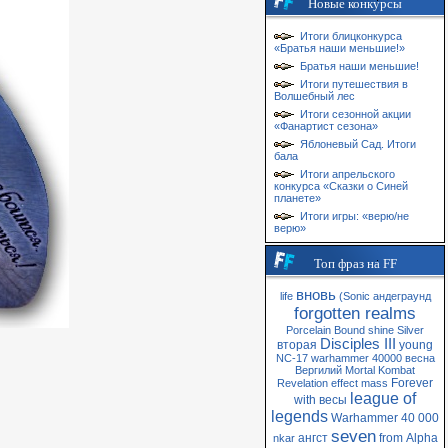
Новые конкурсы
Итоги блицконкурса
«Братья наши меньшие!»
Братья наши меньшие!
Итоги путешествия в
Волшебный лес
Итоги сезонной акции
«Фанартист сезона»
Яблоневый Сад. Итоги
бала
Итоги апрельского
конкурса «Сказки о Синей
планете»
Итоги игры: «верю/не
верю»
Топ фраз на FF
вновь
life
(Sonic
андеграунд
forgotten realms
Porcelain
Bound
shine
Silver
Disciples III
вторая
young
NC-17
warhammer 40000
весна
Вергилий
Mortal Kombat
Forever
Revelation
effect
mass
league of
with
весы
legends
Warhammer 40 000
seven
ангст
from
Alpha
nkar