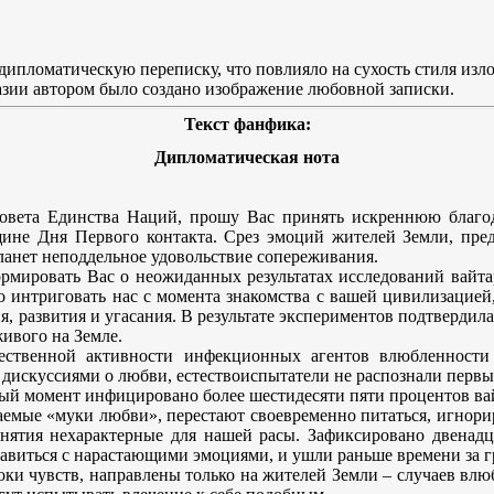
дипломатическую переписку, что повлияло на сухость стиля изло
зии автором было создано изображение любовной записки.
Текст фанфика:
Дипломатическая нота
овета Единства Наций, прошу Вас принять искреннюю благод
щине Дня Первого контакта. Срез эмоций жителей Земли, пред
анет неподдельное удовольствие сопереживания.
рмировать Вас о неожиданных результатах исследований вайт
 интриговать нас с момента знакомства с вашей цивилизацией, 
 развития и угасания. В результате экспериментов подтвердилас
ивого на Земле.
тественной активности инфекционных агентов влюбленност
искуссиями о любви, естествоиспытатели не распознали первых
ый момент инфицировано более шестидесяти пяти процентов ва
емые «муки любви», перестают своевременно питаться, игнорир
анятия нехарактерные для нашей расы. Зафиксировано двенад
авиться с нарастающими эмоциями, и ушли раньше времени за г
ки чувств, направлены только на жителей Земли – случаев влю