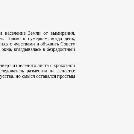
ти население Земли от вымирания.
. Только к сумеркам, когда день,
ься с чувствами и объявить Совету
 окна, вглядывалась в безрадостный
верт из зеленого листа с крохотной
ледователь разместил на лепестке
кусства, но смысл оставался простым