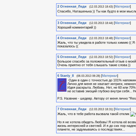
2
Огненная_Леди
[
Материал
]
(12.03.2013 18:43)
Спасибо, Наташенька )) Ты как будто в мои мысли
3
Огненная_Леди
[
Материал
]
(12.03.2013 18:44)
Хороший комментарий ))
4
Огненная_Леди
[
Материал
]
(12.03.2013 18:48)
Жаль, что ты увидела в работе только химию (( Я
показалось ((
5
Огненная_Леди
[
Материал
]
(12.03.2013 18:52)
Большое спасибо за положительный отзыв о моей 
Очень приятно от тебя слышать такие слова ))
6
Stanly_II
[
Материал
]
(06.03.2013 06:28)
Один в один с точностью до 101% напомин
Лично для меня не хватает интриги, немного
Идея раскрыта. Любовь. Нет, не 60 или 70%
не оставив эмоций глубоко внутри себя... Н
P.S. Назвние - шедевр. Автору от меня лично "Res
7
Огненная_Леди
[
Материал
]
(12.03.2013 18:31)
Жаль, что в тебе работа вызвала такой отклик
Но я не хотела обидеть Любовь! Я хотела её возв
жизнь интересней и светлей. И я до сих пор наде
планете, не задумываясь о последствиях...