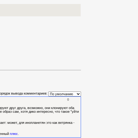
орядок вывода комментариев:
0
руют друг друга, возможно, они клонируют оба
 образ сам, хотя дико интересно, что такое "уйти
ет: может, для инопланетян это как ветрянка -
женный
плюс
.