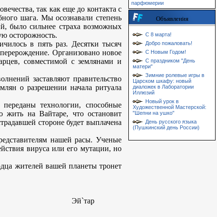
парфюмерии
ечества, так как еще до контакта с
ного шага. Мы осознавали степень
Объявления
ий, было сильнее страха возможных
ую осторожность.
С 8 марта!
ичилось в пять раз. Десятки тысяч
Добро пожаловать!
перерождение. Организовано новое
С Новым Годом!
арцев, совместимой с землянами и
С праздником "День
матери"
Зимние ролевые игры в
олнений заставляют правительство
Царском шкафу: новый
млян о разрешении начала ритуала
диаложек в Лаборатории
Иллюзий
Новый урок в
 переданы технологии, способные
Художественной Мастерской:
о жить на Вайтаре, что остановит
"Шепни на ушко"
страдавшей стороне будет выплачена
День русского языка
(Пушкинский день России)
редставителям нашей расы. Ученые
ействия вируса или его мутации, но
рдца жителей вашей планеты тронет
ланет Эй`тар