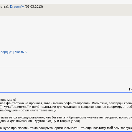
ил (а)
:
Dragonfly
(03.03.2013)
сердца" | Часть 6
П
чень мило)
чная фантастика не прощает, зато - можно пофантазировать. Возможно, вайтарцы клони
) Куча "возможно" и полёт фантазии для читателя, в конце концов, он сформирует себе
 на будущее - объясняйте такие вещи.
вызывается инфицированием, что бы там эти британские учёные не говорили, но кто зна
дно, а для вайтарцев - другое. Ох, ну и теория у вас)
 конкурс про любовь; тема раскрыта, оригинальность - та ещё, поэтому мой вам заслу