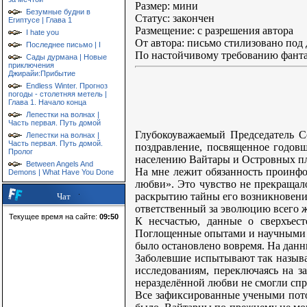
Размер: мини
Безумные будни в
Статус: закончен
Египтусе | Глава 1
Размещение: с разрешения автора
I hate you
От автора: письмо стилизовано под 
Последнее письмо | I
По настойчивому требованию фанта
Сады дурмана | Новые
приключения
Джирайи:Прибытие
Endless Winter. Прогноз
погоды - столетняя метель |
Глава 1. Начало конца
Лепестки на волнах |
Часть первая. Путь домой
Глубокоуважаемый Председатель С
Лепестки на волнах |
Часть первая. Путь домой.
поздравление, посвященное годов
Пролог
населению Вайтары и Островных пл
Between Angels And
На мне лежит обязанность проинфо
Demons | What Have You Done
любви». Это чувство не прекращало
раскрытию тайны его возникновения,
Чат
ответственный за эволюцию всего ж
Текущее время на сайте:
09:50
К несчастью, данные о сверхъес
Поглощенные опытами и научными д
было остановлено вовремя. На данн
Заболевшие испытывают так называ
исследованиям, переключаясь на з
неразделённой любви не смогли спр
Все зафиксированные учеными пото