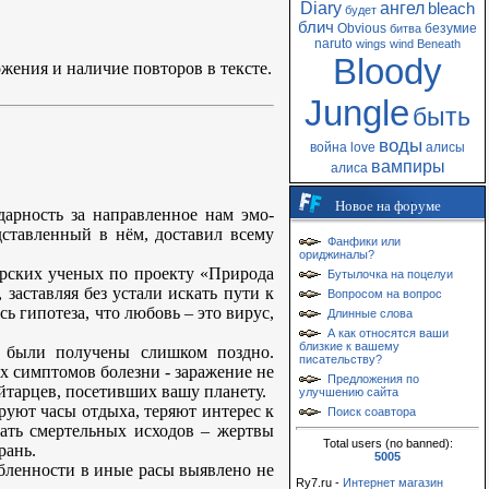
Diary
ангел
bleach
будет
блич
Obvious
безумие
битва
naruto
wings
wind
Beneath
Bloody
жения и наличие повторов в тексте.
Jungle
быть
воды
война
love
алисы
вампиры
алиса
Новое на форуме
арность за направленное нам эмо-
ставленный в нём, доставил всему
Фанфики или
ориджиналы?
арских ученых по проекту «Природа
Бутылочка на поцелуи
заставляя без устали искать пути к
Вопросом на вопрос
ь гипотеза, что любовь – это вирус,
Длинные слова
А как относятся ваши
близкие к вашему
и были получены слишком поздно.
писательству?
 симптомов болезни - заражение не
Предложения по
йтарцев, посетивших вашу планету.
улучшению сайта
уют часы отдыха, теряют интерес к
Поиск соавтора
цать смертельных исходов – жертвы
Total users (no banned):
рань.
5005
бленности в иные расы выявлено не
Ry7.ru -
Интернет магазин