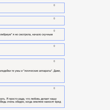
0
0
0
вилибриум" я не смотрела, начало скучным
0
0
злодейки те умы и "логические аппараты". Даже,
0
вать. Я просто рада, что любовь делает нашу
 Ведь очень обидно, когда земляне наносят вред