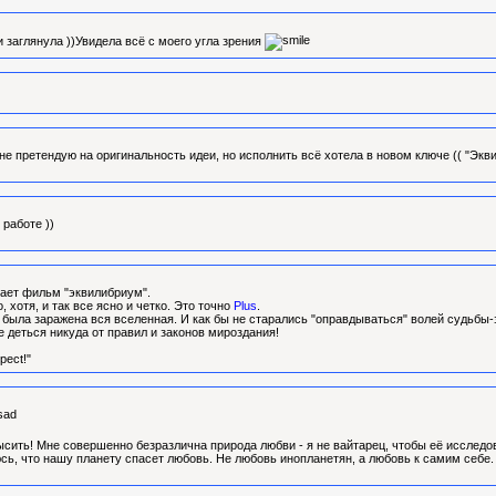
 заглянула ))Увидела всё с моего угла зрения
 не претендую на оригинальность идеи, но исполнить всё хотела в новом ключе (( "Эк
работе ))
ает фильм "эквилибриум".
, хотя, и так все ясно и четко. Это точно
Plus
.
 была заражена вся вселенная. И как бы не старались "оправдываться" волей судьбы-
е деться никуда от правил и законов мироздания!
pect!"
ысить! Мне совершенно безразлична природа любви - я не вайтарец, чтобы её исследо
юсь, что нашу планету спасет любовь. Не любовь инопланетян, а любовь к самим себе.