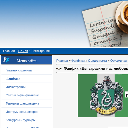
Главная
::
Поиск
::
Регистрация
Меню сайта
Главная
»
Фанфики
»
Ориджиналы
»
Ориджинал
Фанфик «Вы заразили нас любов
Главная страница
Фанфики
Иллюстрации
Статьи о фанфикшене
Термины фанфикшена
Инструменты авторов
Конкурсы и турниры