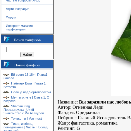
Частые вопросы (FAQ)
Администрация
Форум
Интернет магазин
парфюмерии
Поиск фанфиков
Новые фанфики
Ей всего 13 18+ | Глава1
начало
Наёмник Бога | Глава 1.
Встреча
Солнце над Чертополохом
Мечты о лете | Глава 1. О
встрече
Название:
Вы заразили нас любов
Shaman King.
Автор: Огненная Леди
Перезагрузка | Ukfdf
Фандом: Ориджинал
Знакомство с Йо Асакурой
Пейринг: Главный Исследователь В
Только ты | You must
Жанр: фантастика, романтика
Тише, любовь,
помедленнее | Часть I. Вслед
Рейтинг: G
за мечтой