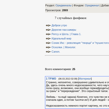
Раздел:
Ориджиналы
| Фэндом
:
Ориджинал
|
Добав
Просмотров
:
2869
7 случайных фанфиков:
Доброе утро
Дорогие пассажиры
Ритсу и Шота. | Глава 1.
Идеальный мир
Соник Икс - революция "творца" и "пушистого 
Осколки. | Монолог.
Canon.
Всего комментариев
:
25
1
TFWO
[
Материал
]
(06.03.2013 02:09)
Странно, непонятно, совершенно удивительно и о
Да, здесь очень много недосказанности, чего нау
пола сразу, возможно, они вообще гермафродиты))
за грань" и "перерождение". Это серьёзный тапок:
Любовь - та ещё зараза) Конечно, это чувство не 
сначала один, а потом тысячи их!) И для людей - о
Недосказанность немного портит картину, но это