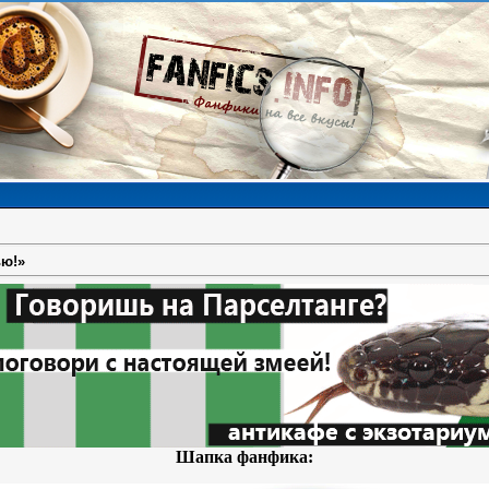
ью!»
Шапка фанфика: