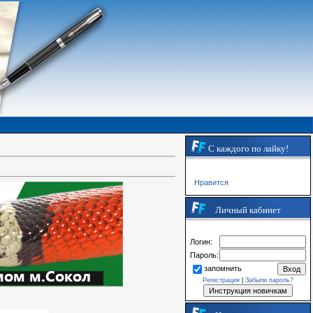
С каждого по лайку!
Нравится
Личный кабинет
Логин:
Пароль:
запомнить
Регистрация
|
Забыли пароль?