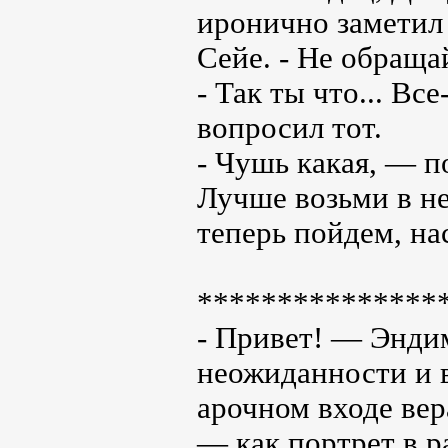
иронично заметил 
Сейе. - Не обраща
- Так ты что... В
вопросил тот.
- Чушь какая, — п
Лучше возьми в не
теперь пойдем, на
***************
- Привет! — Энди
неожиданности и в
арочном входе ве
— как портрет в р