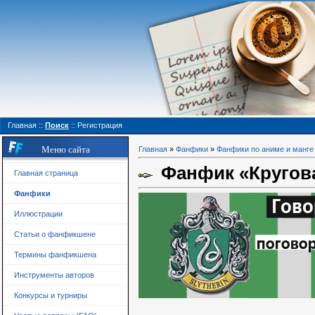
Главная
::
Поиск
::
Регистрация
Меню сайта
Главная
»
Фанфики
»
Фанфики по аниме и манге
Фанфик «Кругова
Главная страница
Фанфики
Иллюстрации
Статьи о фанфикшене
Термины фанфикшена
Инструменты авторов
Конкурсы и турниры