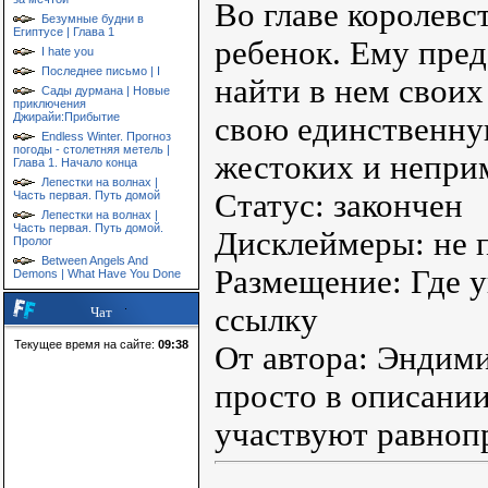
Во главе королевс
Безумные будни в
Египтусе | Глава 1
ребенок. Ему пред
I hate you
Последнее письмо | I
найти в нем своих
Сады дурмана | Новые
приключения
Джирайи:Прибытие
свою единственную
Endless Winter. Прогноз
погоды - столетняя метель |
жестоких и непри
Глава 1. Начало конца
Лепестки на волнах |
Статус: закончен
Часть первая. Путь домой
Лепестки на волнах |
Часть первая. Путь домой.
Дисклеймеры: не 
Пролог
Between Angels And
Размещение: Где у
Demons | What Have You Done
ссылку
Чат
Текущее время на сайте:
09:38
От автора: Эндими
просто в описании
участвуют равноп