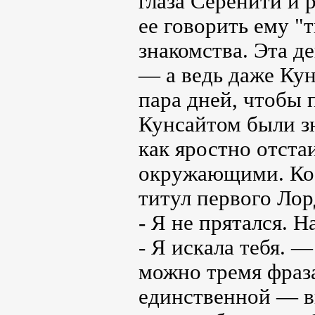
глаза Серенити и 
ее говорить ему "
знакомства. Эта д
— а ведь даже Кун
пара дней, чтобы п
Кунсайтом были зн
как яростно отста
окружающими. Кос
титул первого Лорд
- Я не прятался. 
- Я искала тебя. 
можно тремя фраз
единственной — вы