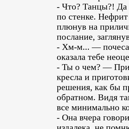
- Что? Танцы?! Да
по стенке. Нефрит
плюнув на приличия
послание, заглянув
- Хм-м... — почес
оказала тебе неоц
- Ты о чем? — При
кресла и приготов
решения, как бы п
обратном. Видя та
все минимально ко
- Она вчера говори
издалека, не помню