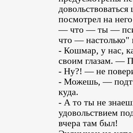
довольствоваться
посмотрел на нег
— что — ты — пс
что — настолько" 
- Кошмар, у нас, к
своим глазам. — П
- Ну?! — не повер
- Можешь, — подт
куда.
- А то ты не знае
удовольствием по
вчера там был!