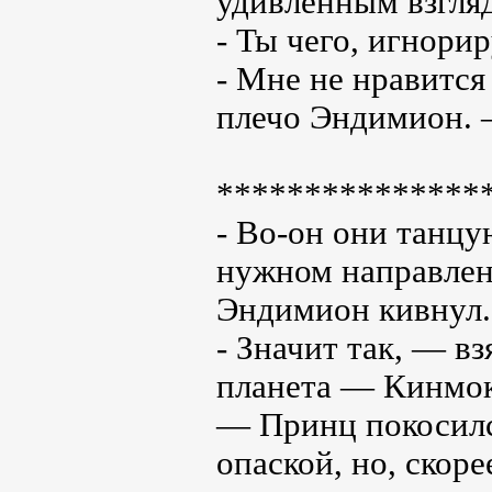
удивленным взгля
- Ты чего, игнори
- Мне не нравится
плечо Эндимион. 
***************
- Во-он они танцу
нужном направлени
Эндимион кивнул.
- Значит так, — вз
планета — Кинмоку
— Принц покосился
опаской, но, скоре