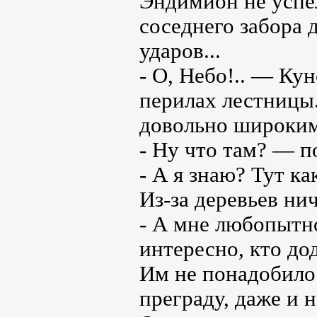
Эндимион не успел
соседнего забора 
ударов...
- О, Небо!.. — Ку
перилах лестницы
довольно широким
- Ну что там? — п
- А я знаю? Тут к
Из-за деревьев нич
- А мне любопытн
интересно, кто дод
Им не понадобило
преграду, даже и 