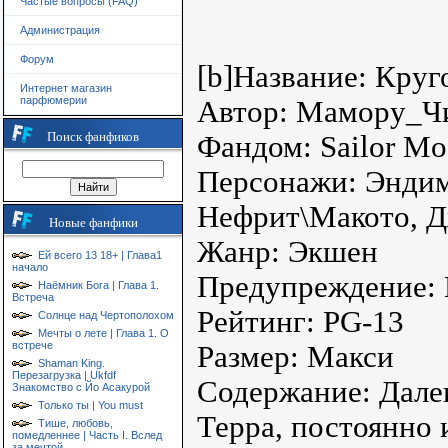
Частые вопросы (FAQ)
Администрация
Форум
[b]Название: Круг
Интернет магазин
парфюмерии
Автор: Мамору_Ч
Поиск фанфиков
Фандом: Sailor M
Персонажи: Эндим
Нефрит\Макото, Д
Новые фанфики
Жанр: Экшен
Ей всего 13 18+ | Глава1
начало
Предупреждение: 
Наёмник Бога | Глава 1.
Встреча
Рейтинг: PG-13
Солнце над Чертополохом
Мечты о лете | Глава 1. О
встрече
Размер: Макси
Shaman King.
Перезагрузка | Ukfdf
Содержание: Далек
Знакомство с Йо Асакурой
Только ты | You must
Терра, постоянно
Тише, любовь,
помедленнее | Часть I. Вслед
за мечтой