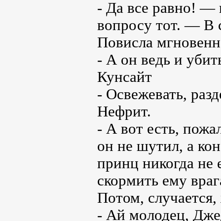
- Да все равно! —
вопросу тот. — В 
Повисла мгновенн
- А он ведь и уби
Кунсайт
- Освежевать, раз
Нефрит.
- А вот есть, пож
он не шутил, а ко
принц никогда не 
скормить ему враг
Потом, случается,
- Ай молодец, Дж