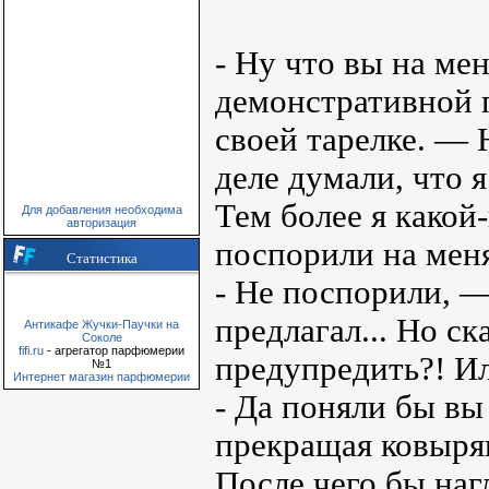
- Ну что вы на ме
демонстративной 
своей тарелке. — 
деле думали, что 
Тем более я какой-
Для добавления необходима
авторизация
поспорили на мен
Статистика
- Не поспорили, —
предлагал... Но с
Антикафе Жучки-Паучки на
Соколе
fifi.ru
- агрегатор парфюмерии
предупредить?! Ил
№1
Интернет магазин парфюмерии
- Да поняли бы вы
прекращая ковырян
После чего бы наг