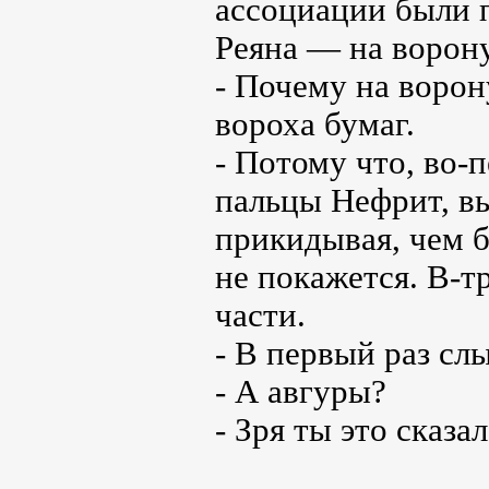
ассоциации были 
Реяна — на ворону
- Почему на ворон
вороха бумаг.
- Потому что, во-
пальцы Нефрит, вы
прикидывая, чем б
не покажется. В-т
части.
- В первый раз сл
- А авгуры?
- Зря ты это сказал.