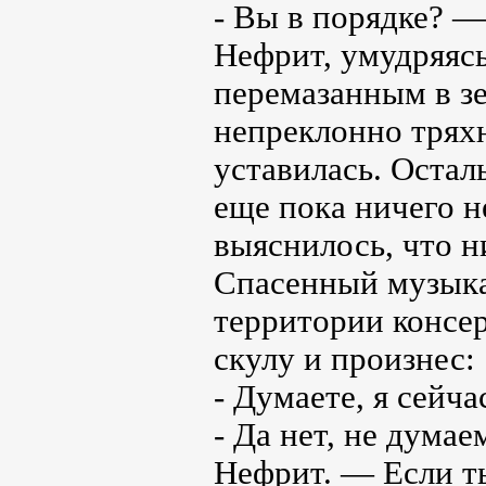
- Вы в порядке? —
Нефрит, умудряясь
перемазанным в зе
непреклонно трях
уставилась. Остал
еще пока ничего н
выяснилось, что н
Спасенный музыкан
территории консе
скулу и произнес:
- Думаете, я сейч
- Да нет, не дума
Нефрит. — Если ты