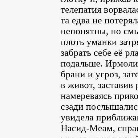
телепатия ворвала
та едва не потеря
непонятны, но смы
плоть уманки затр
забрать себе её рл
подальше. Ирмоли
брани и угроз, зат
в живот, заставив 
намереваясь прик
сзади послышалис
увидела приближа
Насид-Меам, справ