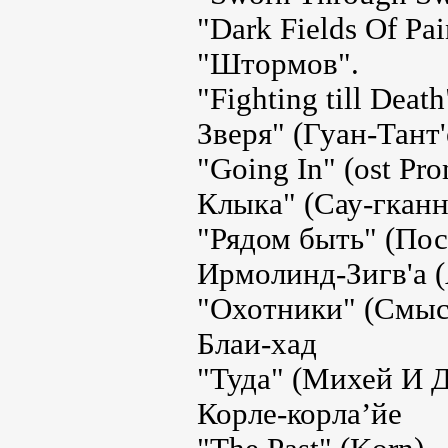
"Dark Fields Of Pa
"Штормов".
"Fighting till Dea
Зверя" (Гуан-Тант'
"Going In" (ost Pr
Клыка" (Сау-гканн
"Рядом быть" (Посл
Ирмолинд-Зигв'а 
"Охотники" (Смыс
Блаи-хад
"Туда" (Михей И Д
Корле-корла’йе