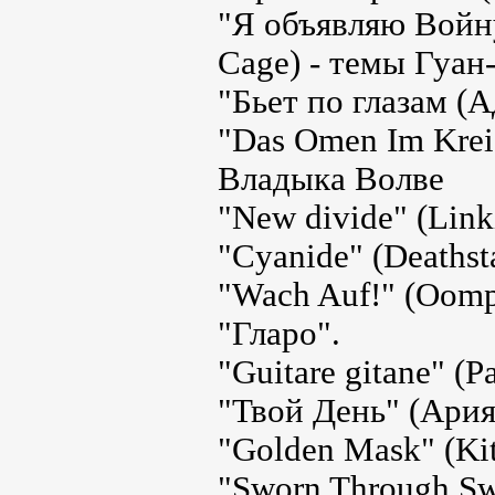
"Я объявляю Войну
Cage) - темы Гуан
"Бьет по глазам (А
"Das Omen Im Krei
Владыка Волве
"New divide" (Link
"Cyanide" (Deathst
"Wach Auf!" (Oomp
"Гларо".
"Guitare gitane" (
"Твой День" (Ария
"Golden Mask" (Ki
"Sworn Through Swo