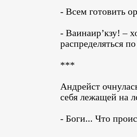
- Всем готовить о
- Ваинаир’кзу! – 
распределяться по
***
Андрейст очнулась
себя лежащей на л
- Боги... Что прои