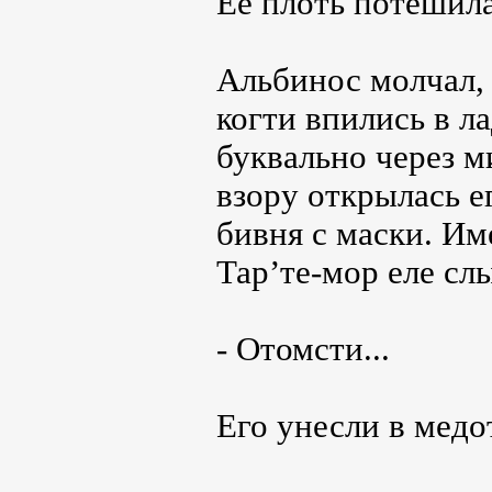
Её плоть потешила
Альбинос молчал, 
когти впились в л
буквально через м
взору открылась е
бивня с маски. Им
Тар’те-мор еле с
- Отомсти...
Его унесли в медо