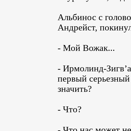
Альбинос с голово
Андрейст, покину
- Мой Вожак...
- Ирмолинд-Зигв’а
первый серьезный 
значить?
- Что?
- Что нас может н