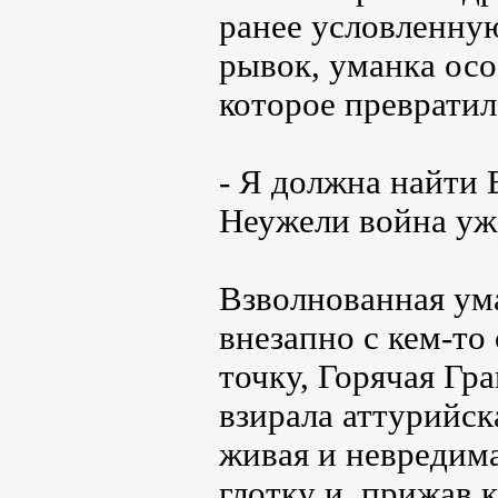
ранее условленну
рывок, уманка осо
которое превратил
- Я должна найти 
Неужели война уже
Взволнованная ума
внезапно с кем-то
точку, Горячая Гра
взирала аттурийск
живая и невредима
глотку и, прижав к