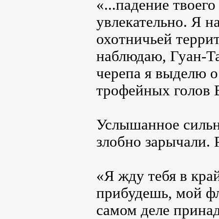
«...падение твоег
увлекательно. Я н
охотничьей террит
наблюдаю, Гуан-Та
черепа я выделю о
трофейных голов В
Услышанное сильн
злобно зарычали. 
«Я жду тебя в кра
прибудешь, мой фл
самом деле принад