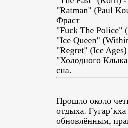
"The Past" (Korn)
"Ratman" (Paul Kou
Фраст
"Fuck The Police"
"Ice Queen" (Withi
"Regret" (Ice Ages
"Холодного Клыка
сна.
Прошло около четы
отдыха. Гугар’кха
обновлённым, пра