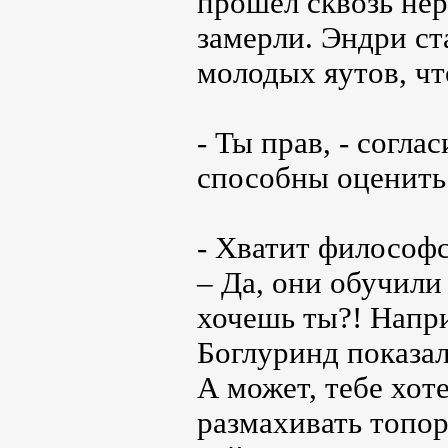
прошёл сквозь нер
замерли. Эндри ст
молодых яутов, чт
- Ты прав, - согла
способны оценить 
- Хватит философ
– Да, они обучили 
хочешь ты?! Напр
Боглуринд показал
А может, тебе хот
размахивать топо