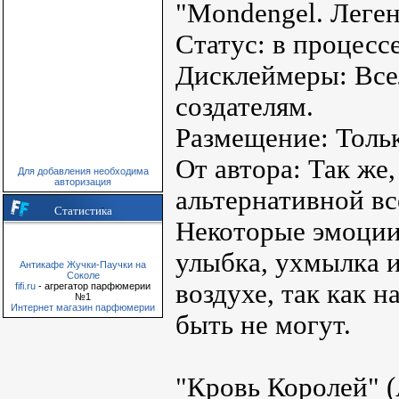
"Mondengel. Леге
Статус: в процесс
Дисклеймеры: Всел
создателям.
Размещение: Тольк
От автора: Так же,
Для добавления необходима
авторизация
альтернативной вс
Статистика
Некоторые эмоции
улыбка, ухмылка и
Антикафе Жучки-Паучки на
Соколе
воздухе, так как
fifi.ru
- агрегатор парфюмерии
№1
Интернет магазин парфюмерии
быть не могут.
"Кровь Королей" (А