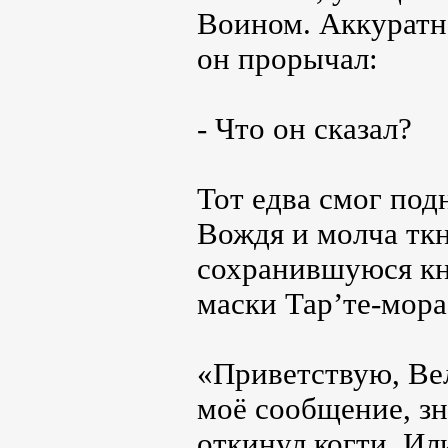
Воином. Аккуратн
он прорычал:
- Что он сказал?
Тот едва смог под
Вождя и молча тк
сохранившуюся кн
маски Тар’те-мора
«Приветствую, Ве
моё сообщение, зн
откинул когти. Ил