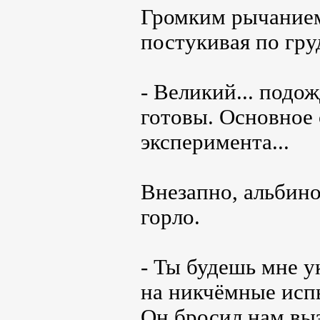
Громким рычанием
постукивая по гру
- Великий... подо
готовы. Основное 
эксперимента...
Внезапно, альбино
горло.
- Ты будешь мне у
на никчёмные испы
Он бросил нам выз