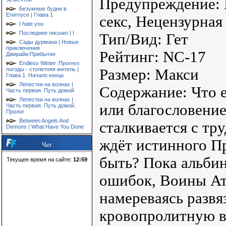
Предупреждение: 
Безумные будни в
Египтусе | Глава 1
секс, Нецензурная
I hate you
Последнее письмо | I
Тип/Вид: Гет
Сады дурмана | Новые
приключения
Рейтинг: NC-17
Джирайи:Прибытие
Endless Winter. Прогноз
погоды - столетняя метель |
Размер: Макси
Глава 1. Начало конца
Лепестки на волнах |
Содержание: Что е
Часть первая. Путь домой
Лепестки на волнах |
или благословение
Часть первая. Путь домой.
Пролог
Between Angels And
сталкивается с тр
Demons | What Have You Done
ждёт истинного П
Чат
быть? Пока альбин
Текущее время на сайте:
12:59
ошибок, Воины Ат
намереваясь развя
кровопролитную в