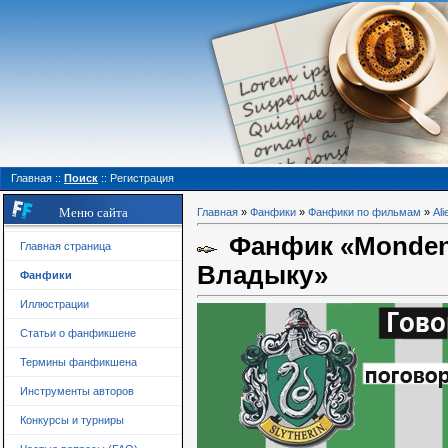
Главная
::
Поиск
::
Регистрация
Меню сайта
Главная
»
Фанфики
»
Фанфики по фильмам
»
Ali
Фанфик «Mondenge
Главная страница
Владыку»
Фанфики
Иллюстрации
Статьи о фанфикшене
Термины фанфикшена
Инструменты авторов
Конкурсы и турниры