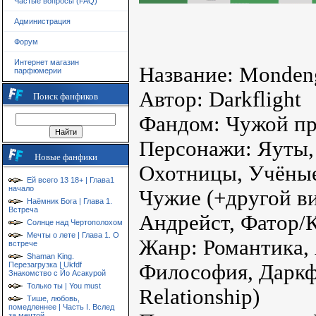
Частые вопросы (FAQ)
Администрация
Форум
Интернет магазин
Название: Mondeng
парфюмерии
Автор: Darkflight
Поиск фанфиков
Фандом: Чужой п
Персонажи: Яуты,
Новые фанфики
Охотницы, Учёные
Ей всего 13 18+ | Глава1
начало
Чужие (+другой ви
Наёмник Бога | Глава 1.
Встреча
Андрейст, Фатор/
Солнце над Чертополохом
Мечты о лете | Глава 1. О
Жанр: Романтика, 
встрече
Shaman King.
Перезагрузка | Ukfdf
Философия, Даркфи
Знакомство с Йо Асакурой
Только ты | You must
Relationship)
Тише, любовь,
помедленнее | Часть I. Вслед
за мечтой