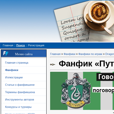
Главная
::
Поиск
::
Регистрация
Меню сайта
Главная
»
Фанфики
»
Фанфики по играм
»
Drago
Фанфик «Путь
Главная страница
Фанфики
Иллюстрации
Статьи о фанфикшене
Термины фанфикшена
Инструменты авторов
Конкурсы и турниры