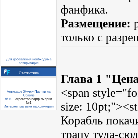
фанфика.
Размещение:
р
только с разре
Для добавления необходима
авторизация
Статистика
Глава 1 "Цен
<span style="fo
Антикафе Жучки-Паучки на
Соколе
fifi.ru
- агрегатор парфюмерии
size: 10pt;"><
№1
Интернет магазин парфюмерии
Корабль покачи
трапу туда-сюд