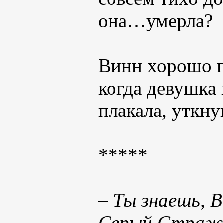
она…умерла?
Винн хорошо п
когда девушка 
плакала, уткну
*****
– Ты знаешь, 
Серый Страж 