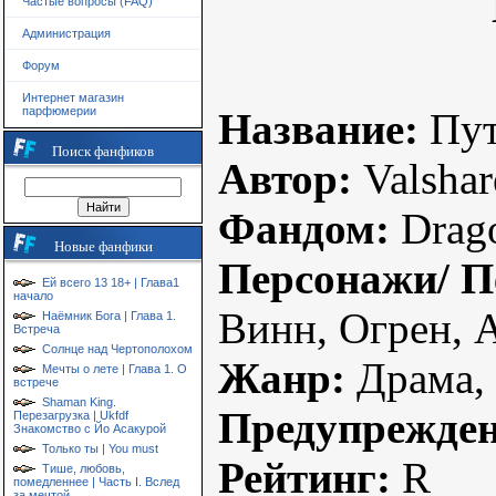
Частые вопросы (FAQ)
Администрация
Форум
Интернет магазин
парфюмерии
Название:
Пут
Поиск фанфиков
Автор:
Valshar
Фандом:
Drag
Новые фанфики
Персонажи/ П
Ей всего 13 18+ | Глава1
начало
Винн, Огрен, 
Наёмник Бога | Глава 1.
Встреча
Солнце над Чертополохом
Жанр:
Драма, 
Мечты о лете | Глава 1. О
встрече
Shaman King.
Предупрежде
Перезагрузка | Ukfdf
Знакомство с Йо Асакурой
Только ты | You must
Рейтинг:
R
Тише, любовь,
помедленнее | Часть I. Вслед
за мечтой