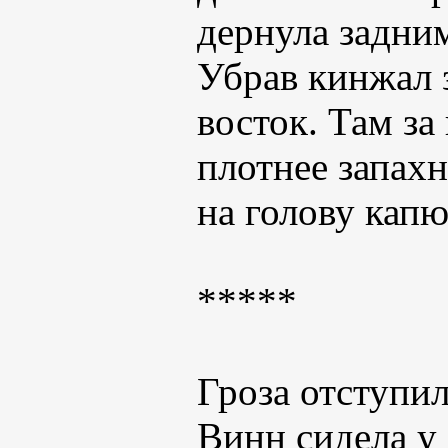
дернула задним
Убрав кинжал з
восток. Там з
плотнее запах
на голову кап
*****
Гроза отступил
Винн сидела у 