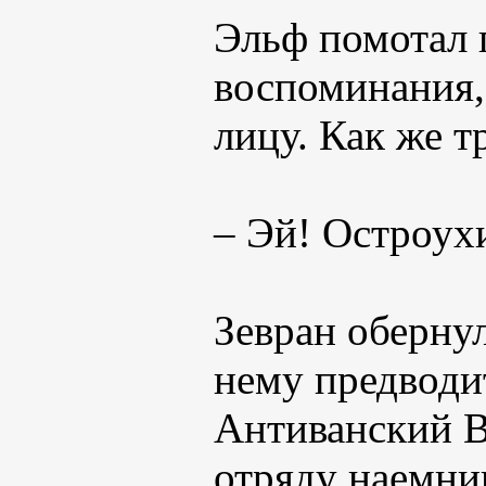
Эльф помотал 
воспоминания,
лицу. Как же т
– Эй! Остроух
Зевран обернул
нему предводи
Антиванский В
отряду наемни