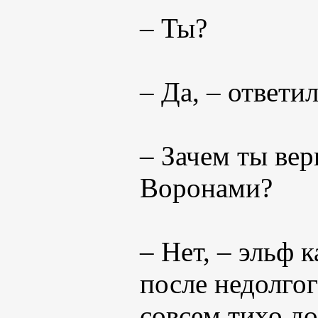
– Ты?
– Да, – ответи
– Зачем ты вер
Воронами?
– Нет, – эльф к
после недолго
совсем тихо до