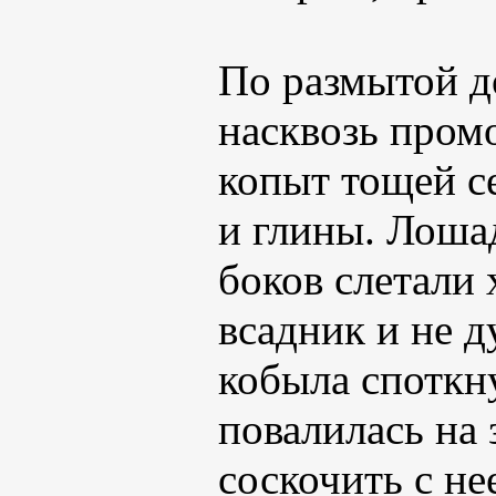
По размытой д
насквозь пром
копыт тощей с
и глины. Лоша
боков слетали
всадник и не д
кобыла споткн
повалилась на 
соскочить с не