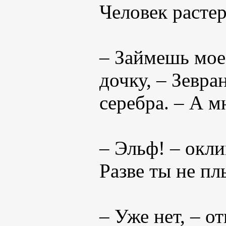
Человек расте
– Займешь мое 
дочку, – Зевра
серебра. – А м
– Эльф! – окли
Разве ты не п
– Уже нет, – о