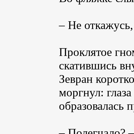
– Не откажусь,
Проклятое гно
скатившись вну
Зевран коротко
моргнул: глаза 
образовалась п
– Полегчало? 