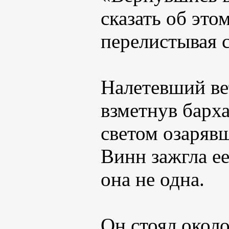
сказать об это
перелистывая 
Налетевший ве
взметнув барх
светом озарявш
Винн зажгла ее
она не одна.
Он стоял окол