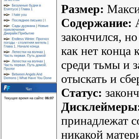
Размер:
Макс
Безумные будни в
Египтусе | Глава 1
I hate you
Содержание:
А
Последнее письмо | I
Сады дурмана | Новые
приключения
закончился, но
Джирайи:Прибытие
Endless Winter. Прогноз
погоды - столетняя метель |
как нет конца 
Глава 1. Начало конца
Лепестки на волнах |
Часть первая. Путь домой
среди тьмы и 
Лепестки на волнах |
Часть первая. Путь домой.
Пролог
отыскать и сбе
Between Angels And
Demons | What Have You Done
Статус:
законч
Чат
Текущее время на сайте:
06:07
Дисклеймеры
принадлежат с
никакой матер