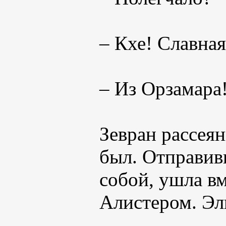
– Кхе! Славная
– Из Орзамара
Зевран рассеян
был. Отправивш
собой, ушла вм
Алистером. Эл