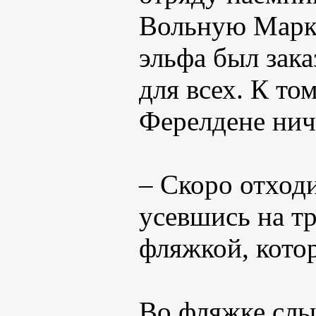
Вольную Марку
эльфа был зак
для всех. К то
Ферелдене нич
– Скоро отход
усевшись на тр
фляжкой, кото
Во фляжке слы