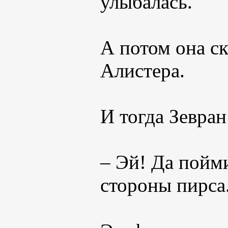
улыбалась.
А потом она ск
Алистера.
И тогда Зевран
– Эй! Да пойм
стороны пирса