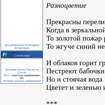
Разноцветие
Прекрасны перели
Когда в зеркальной
То золотой пожар 
То жгуче синий не
Для добавления необходима
авторизация
Статистика
И облаков горит гр
Пестреют бабочк
Антикафе Жучки-Паучки на
Соколе
fifi.ru
- агрегатор парфюмерии
Но и стоячая вода
№1
Интернет магазин парфюмерии
Цветет и зеленью 
***