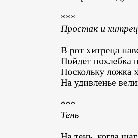
***
Простак и хитрец
В рот хитреца нав
Пойдет похлебка п
Поскольку ложка 
На удивленье вели
***
Тень
На тень, когда шаг