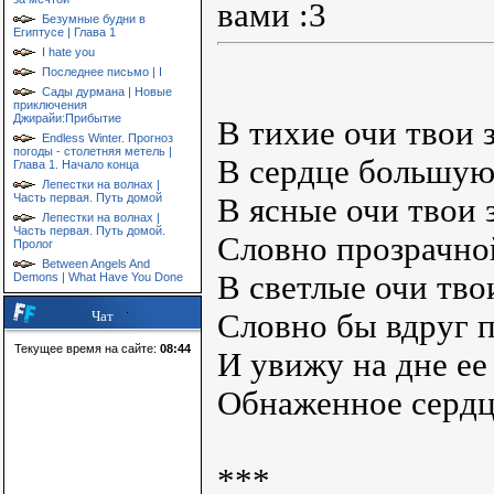
вами :3
Безумные будни в
Египтусе | Глава 1
I hate you
Последнее письмо | I
Сады дурмана | Новые
приключения
Джирайи:Прибытие
В тихие очи твои 
Endless Winter. Прогноз
погоды - столетняя метель |
В сердце большую
Глава 1. Начало конца
Лепестки на волнах |
Часть первая. Путь домой
В ясные очи твои 
Лепестки на волнах |
Часть первая. Путь домой.
Словно прозрачно
Пролог
Between Angels And
В светлые очи тво
Demons | What Have You Done
Словно бы вдруг 
Чат
Текущее время на сайте:
08:44
И увижу на дне ее
Обнаженное серд
***