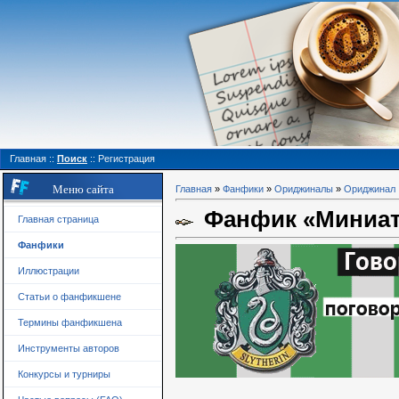
Главная
::
Поиск
::
Регистрация
Меню сайта
Главная
»
Фанфики
»
Ориджиналы
»
Ориджинал
Фанфик «Миниа
Главная страница
Фанфики
Иллюстрации
Статьи о фанфикшене
Термины фанфикшена
Инструменты авторов
Конкурсы и турниры