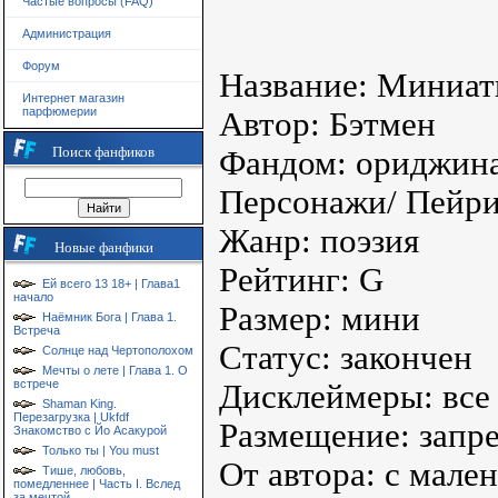
Частые вопросы (FAQ)
Администрация
Форум
Название: Миниа
Интернет магазин
парфюмерии
Автор: Бэтмен
Поиск фанфиков
Фандом: ориджин
Персонажи/ Пейри
Жанр: поэзия
Новые фанфики
Рейтинг: G
Ей всего 13 18+ | Глава1
начало
Размер: мини
Наёмник Бога | Глава 1.
Встреча
Статус: закончен
Солнце над Чертополохом
Мечты о лете | Глава 1. О
встрече
Дисклеймеры: все
Shaman King.
Перезагрузка | Ukfdf
Размещение: запр
Знакомство с Йо Асакурой
Только ты | You must
От автора: с мале
Тише, любовь,
помедленнее | Часть I. Вслед
за мечтой