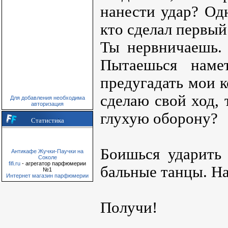
нанести удар? Одн
кто сделал первый
Ты нервничаешь.
Пытаешься наме
предугадать мои к
сделаю свой ход,
Для добавления необходима
авторизация
глухую оборону?
Статистика
Боишься ударить 
Антикафе Жучки-Паучки на
Соколе
fifi.ru
- агрегатор парфюмерии
бальные танцы. На
№1
Интернет магазин парфюмерии
Получи!