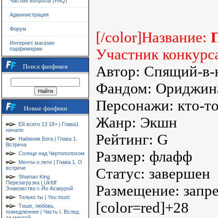
Частые вопросы (FAQ)
Администрация
Форум
[/color]Название:
Интернет магазин
парфюмерии
Участник конкурс
Поиск фанфиков
Автор: Спящий-в-
Фандом: Ориджин
Персонажи: кто-то
Новые фанфики
Жанр: Экшн
Ей всего 13 18+ | Глава1
начало
Рейтинг: G
Наёмник Бога | Глава 1.
Встреча
Размер: флафф
Солнце над Чертополохом
Мечты о лете | Глава 1. О
встрече
Статус: завершен
Shaman King.
Перезагрузка | Ukfdf
Размещение: запр
Знакомство с Йо Асакурой
Только ты | You must
[color=red]+28
Тише, любовь,
помедленнее | Часть I. Вслед
за мечтой