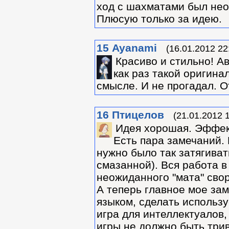
ход с шахматами был нео
Плюсую только за идею.
15
Ayanami
(16.01.2012 22
Красиво и стильно! Ав
как раз такой оригин
смысле. И не прогадал. О
16
Птицелов
(21.01.2012 
Идея хорошая. Эффек
Есть пара замечаний. 
нужно было так затягиват
смазанной). Вся работа в
неожиданного "мата" сво
А теперь главное мое за
языком, сделать использ
игра для интеллектуалов,
игры не должно быть три