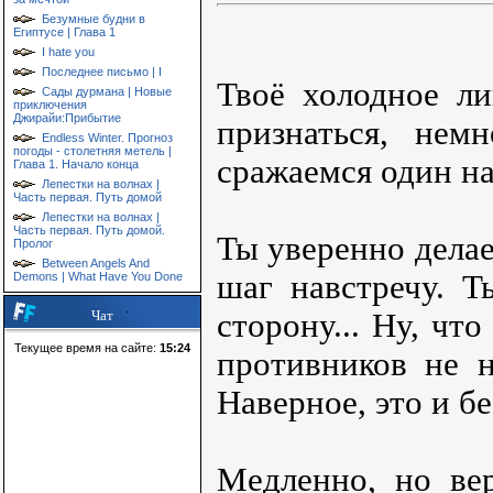
Безумные будни в
Египтусе | Глава 1
I hate you
Последнее письмо | I
Твоё холодное ли
Сады дурмана | Новые
приключения
Джирайи:Прибытие
признаться, нем
Endless Winter. Прогноз
погоды - столетняя метель |
сражаемся один на
Глава 1. Начало конца
Лепестки на волнах |
Часть первая. Путь домой
Лепестки на волнах |
Часть первая. Путь домой.
Ты уверенно делае
Пролог
Between Angels And
шаг навстречу. Т
Demons | What Have You Done
сторону... Ну, чт
Чат
Текущее время на сайте:
15:24
противников не н
Наверное, это и бе
Медленно, но ве