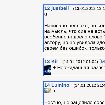
12
justbell
(13.01.2012 13:1
0
Написано неплохо, но со
на мысль, что сие не ест
особенно надоело слово "
автору, но не увидела зд
своем без ошибок, только 
13
Kir
[
М
(14.01.2012 01:04)
+ Неожиданная развяз
14
Lumino
(14.01.2012 21:
+
Честно, не зацепило совс