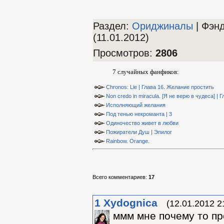
Раздел:
Ориджиналы
| Фэн
(11.01.2012)
Просмотров
:
2806
7 случайных фанфиков:
Chronos: Lie | Глава 16. Желание простить
Non credo in miracula. [Я не верю в чудеса] | Г
Исполняющий желания
Под тенью некроманта | 3
Одиночество живет в любви
Пожиратели Душ | Эпилог
Rainbow. Orange.
Всего комментариев
:
17
1
Xydognica
(12.01.2012 2
ммм мне почему то пр