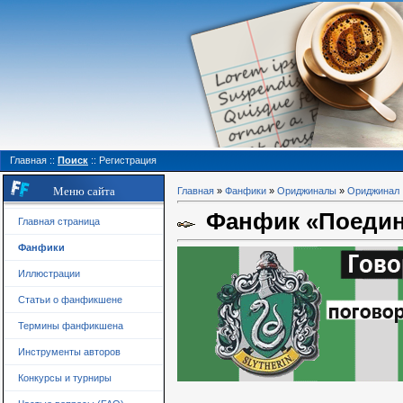
Главная
::
Поиск
::
Регистрация
Меню сайта
Главная
»
Фанфики
»
Ориджиналы
»
Ориджинал
Фанфик «Поеди
Главная страница
Фанфики
Иллюстрации
Статьи о фанфикшене
Термины фанфикшена
Инструменты авторов
Конкурсы и турниры