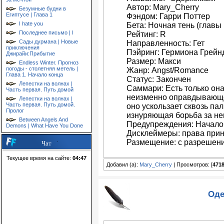
Автор: Mary_Cherry
Безумные будни в
Египтусе | Глава 1
Фэндом: Гарри Поттер
I hate you
Бета: Ночная тень (главы 1
Последнее письмо | I
Рейтинг: R
Сады дурмана | Новые
Направленность: Гет
приключения
Пэйринг: Гермиона Грей
Джирайи:Прибытие
Размер: Макси
Endless Winter. Прогноз
погоды - столетняя метель |
Жанр: Angst/Romance
Глава 1. Начало конца
Статус: Закончен
Лепестки на волнах |
Саммари: Есть только она
Часть первая. Путь домой
неизменно оправдывающеес
Лепестки на волнах |
Часть первая. Путь домой.
оно ускользает сквозь па
Пролог
изнуряющая борьба за нево
Between Angels And
Предупреждения: Начало
Demons | What Have You Done
Дисклеймеры: права при
Размещение: с разрешен
Чат
Текущее время на сайте:
04:47
Добавил (а):
Mary_Cherry
| Просмотров: [
471
Оде