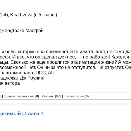
-4), Kira Lvova (с 5 главы)
нджер/Драко Малфой
 и боль, которую она причиняет. Это изматывает, не сама да
я. И все, что он сделал для нее, — не работает! Кажется,
льцы. Сколько же еще продлится эта имитация жизни? А мож
зможное? Нет. Он ни за что не отступится. Не отпустит. Он
 заштамповано, OOC, AU
надлежат Дж.Роулинг
ия автора
8
] | Количество голосов: [
0
] | Рейтинг: [
0.0
] |
Комментарии (0)
ржимый | Глава 1