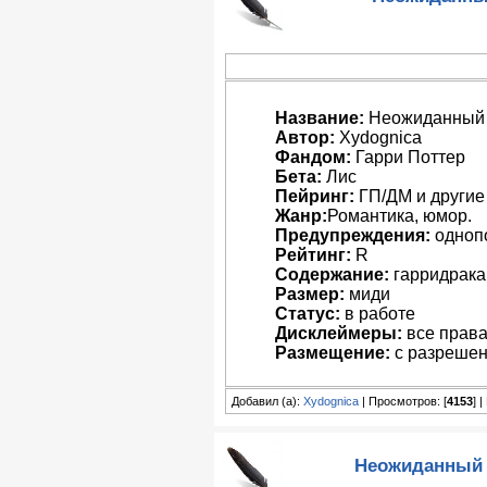
Название:
Неожиданный 
Автор:
Xydognica
Фандом:
Гарри Поттер
Бета:
Лис
Пейринг:
ГП/ДМ и другие
Жанр:
Романтика, юмор.
Предупреждения:
одноп
Рейтинг:
R
Содержание:
гарридрака 
Размер:
миди
Статус:
в работе
Дисклеймеры:
все права
Размещение:
с разрешен
Добавил (а):
Xydognica
| Просмотров: [
4153
] 
Неожиданный п