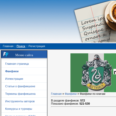
Главная
::
Поиск
::
Регистрация
Меню сайта
Главная страница
Фанфики
Иллюстрации
Статьи о фанфикшене
Термины фанфикшена
Главная
»
Фанфики
» Фанфики по книгам
В разделе фанфиков
:
572
Инструменты авторов
Показано фанфиков
:
521-530
Конкурсы и турниры