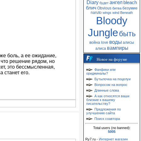
Diary
ангел
bleach
будет
блич
Obvious
безумие
битва
naruto
wings
wind
Beneath
Bloody
Jungle
быть
воды
война
love
алисы
вампиры
алиса
же боль, а ее ожидание,
Новое на форуме
 что решение рядом, но
ет, это бессмысленная,
Фанфики или
а станет его.
ориджиналы?
Бутылочка на поцелуи
Вопросом на вопрос
Длинные слова
А как относятся ваши
близкие к вашему
писательству?
Предложения по
улучшению сайта
Поиск соавтора
Total users (no banned):
5005
Ry7.ru -
Интернет магазин