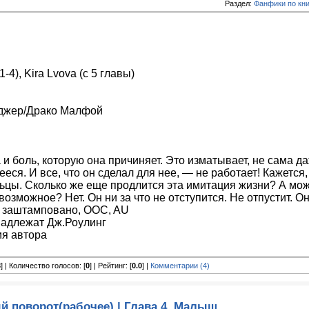
Раздел:
Фанфики по кн
-4), Kira Lvova (с 5 главы)
нджер/Драко Малфой
 и боль, которую она причиняет. Это изматывает, не сама да
я. И все, что он сделал для нее, — не работает! Кажется,
льцы. Сколько же еще продлится эта имитация жизни? А мож
зможное? Нет. Он ни за что не отступится. Не отпустит. Он
 заштамповано, OOC, AU
надлежат Дж.Роулинг
ия автора
3
] | Количество голосов: [
0
] | Рейтинг: [
0.0
] |
Комментарии (4)
 поворот(рабочее) | Глава 4. Малыш