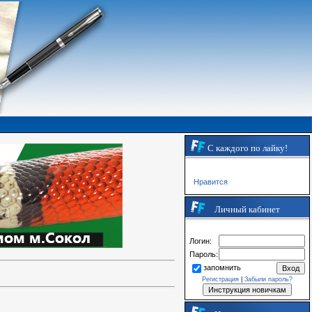
С каждого по лайку!
Нравится
Личный кабинет
Логин:
Пароль:
запомнить
Регистрация
|
Забыли пароль?