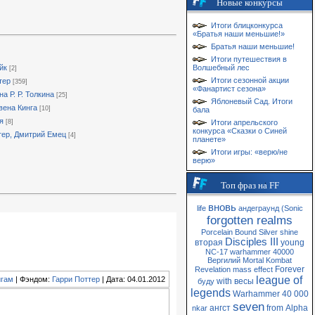
Новые конкурсы
Итоги блицконкурса
«Братья наши меньшие!»
Братья наши меньшие!
Итоги путешествия в
йк
Волшебный лес
[2]
Итоги сезонной акции
тер
[359]
«Фанартист сезона»
а Р. Р. Толкина
[25]
Яблоневый Сад. Итоги
ена Кинга
[10]
бала
я
[8]
Итоги апрельского
конкурса «Сказки о Синей
тер, Дмитрий Емец
[4]
планете»
Итоги игры: «верю/не
верю»
Топ фраз на FF
вновь
life
андеграунд
(Sonic
forgotten realms
Porcelain
Bound
Silver
shine
Disciples III
вторая
young
NC-17
warhammer 40000
Вергилий
Mortal Kombat
Forever
Revelation
mass
effect
league of
игам
| Фэндом:
Гарри Поттер
| Дата: 04.01.2012
with
весы
буду
legends
Warhammer 40 000
seven
ангст
from
Alpha
nkar