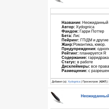
Название
: Неожиданный 
Автор:
Xydognica
Фандом:
Гарри Поттер
Бета:
Лис
Пейринг:
ГП/ДМ и другие
Жанр:
Романтика, юмор.
Предупреждения:
одноп
Рейтинг:
планируется R
Содержание:
гарридрака 
Статус:
в работе
Дисклеймеры:
все права
Размещение:
с разрешен
Добавил (а):
Xydognica
| Просмотров: [
4247
] 
Неожиданный 