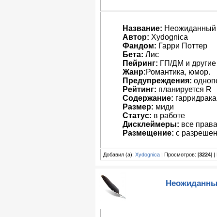
Название:
Неожиданный 
Автор:
Xydognica
Фандом:
Гарри Поттер
Бета:
Лис
Пейринг:
ГП/ДМ и другие
Жанр:
Романтика, юмор.
Предупреждения:
одноп
Рейтинг:
планируется R
Содержание:
гарридрака 
Размер:
миди
Статус:
в работе
Дисклеймеры:
все права
Размещение:
с разрешен
Добавил (а):
Xydognica
| Просмотров: [
3224
] 
Неожиданный