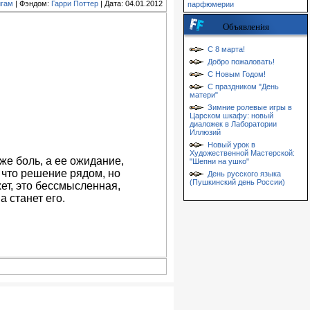
игам
| Фэндом:
Гарри Поттер
| Дата: 04.01.2012
парфюмерии
Объявления
С 8 марта!
Добро пожаловать!
С Новым Годом!
С праздником "День
матери"
Зимние ролевые игры в
Царском шкафу: новый
диаложек в Лаборатории
Иллюзий
Новый урок в
Художественной Мастерской:
же боль, а ее ожидание,
"Шепни на ушко"
 что решение рядом, но
День русского языка
(Пушкинский день России)
ет, это бессмысленная,
а станет его.