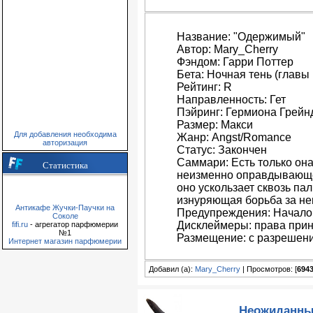
Название: "Одержимый"
Автор: Mary_Cherry
Фэндом: Гарри Поттер
Бета: Ночная тень (главы 1
Рейтинг: R
Направленность: Гет
Пэйринг: Гермиона Грей
Размер: Макси
Для добавления необходима
Жанр: Angst/Romance
авторизация
Статус: Закончен
Саммари: Есть только она
Статистика
неизменно оправдывающеес
оно ускользает сквозь па
изнуряющая борьба за нево
Антикафе Жучки-Паучки на
Предупреждения: Начало
Соколе
Дисклеймеры: права при
fifi.ru
- агрегатор парфюмерии
№1
Размещение: с разрешен
Интернет магазин парфюмерии
Добавил (а):
Mary_Cherry
| Просмотров: [
694
Неожиданный