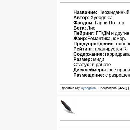
Название:
Неожиданный 
Автор:
Xydognica
Фандом:
Гарри Поттер
Бета:
Лис
Пейринг:
ГП/ДМ и другие
Жанр:
Романтика, юмор.
Предупреждения:
одноп
Рейтинг:
планируется R
Содержание:
гарридрака 
Размер:
миди
Статус:
в работе
Дисклеймеры:
все права
Размещение:
с разрешен
Добавил (а):
Xydognica
| Просмотров: [
4278
] 