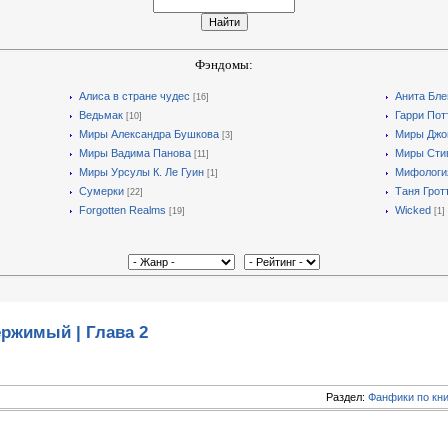
Фэндомы:
Алиса в стране чудес
Анита Бле
[16]
Ведьмак
Гарри Пот
[10]
Миры Александра Бушкова
Миры Джон
[3]
Миры Вадима Панова
Миры Стив
[11]
Миры Урсулы К. Ле Гуин
Мифологи
[1]
Сумерки
Таня Грот
[22]
Forgotten Realms
Wicked
[19]
[1]
ржимый | Глава 2
Раздел:
Фанфики по кн