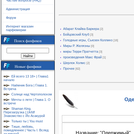
Частые вопросы (FAQ)
Администрация
Форум
Интернет магазин
Абарат Клайва Баркера
[2]
парфюмерии
Бойцовский Клуб
[3]
Голодные игры, Сьюзен Коллинз
Поиск фанфиков
[16]
Миры Р. Желязны
[0]
миры Терри Пратчетта
[3]
произведения Макс Фрай
[1]
Шерлок Холмс
[2]
Новые фанфики
Прочее
[62]
Ей всего 13 18+ | Глава1
начало
Наёмник Бога | Глава 1.
Встреча
Солнце над Чертополохом
Оде
Мечты о лете | Глава 1. О
встрече
Shaman King.
Перезагрузка | Ukfdf
Знакомство с Йо Асакурой
Только ты | You must
Тише, любовь,
помедленнее | Часть I. Вслед
Название: "Одержимый"
за мечтой