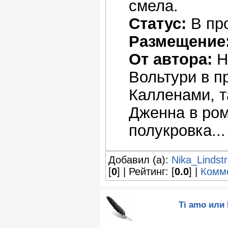
смела.
Статус:
В пр
Размещение
От автора:
Н
Вольтури в п
Калленами, т
Дженна в ром
полукровка...
Добавил (а):
Nika_Lindst
[
0
] | Рейтинг: [
0.0
] |
Комме
Ti amo или 