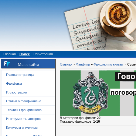
Главная
::
Поиск
::
Регистрация
Меню сайта
Главная
»
Фанфики
»
Фанфики по книгам
» Суме
Главная страница
Фанфики
Иллюстрации
Статьи о фанфикшене
Термины фанфикшена
В категории фанфиков
:
22
Инструменты авторов
Показано фанфиков
:
1-10
Конкурсы и турниры