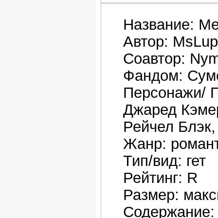
Название: Ме
Автор: MsLup
Соавтор: Nym
Фандом: Сум
Персонажи/ 
Джаред Кэмер
Рейчел Блэк,
Жанр: роман
Тип/вид: гет
Рейтинг: R
Размер: макс
Содержание: