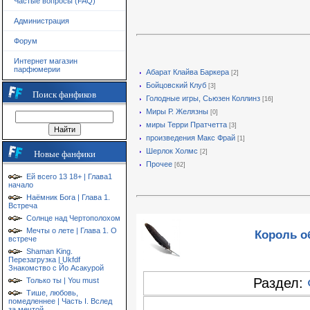
Частые вопросы (FAQ)
Администрация
Форум
Интернет магазин
парфюмерии
Абарат Клайва Баркера
[2]
Бойцовский Клуб
[3]
Поиск фанфиков
Голодные игры, Сьюзен Коллинз
[16]
Миры Р. Желязны
[0]
миры Терри Пратчетта
[3]
произведения Макс Фрай
[1]
Шерлок Холмс
[2]
Новые фанфики
Прочее
[62]
Ей всего 13 18+ | Глава1
начало
Наёмник Бога | Глава 1.
Встреча
Солнце над Чертополохом
Мечты о лете | Глава 1. О
Король об
встрече
Shaman King.
Перезагрузка | Ukfdf
Знакомство с Йо Асакурой
Раздел:
Только ты | You must
Тише, любовь,
помедленнее | Часть I. Вслед
за мечтой