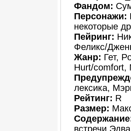
Фандом:
Сум
Персонажи:
некоторые др
Пейринг:
Ник
Феликс/Дженн
Жанр:
Гет, Р
Hurt/comfort
Предупрежд
лексика, Мэ
Рейтинг:
R
Размер:
Мак
Содержание
встречи Эдва