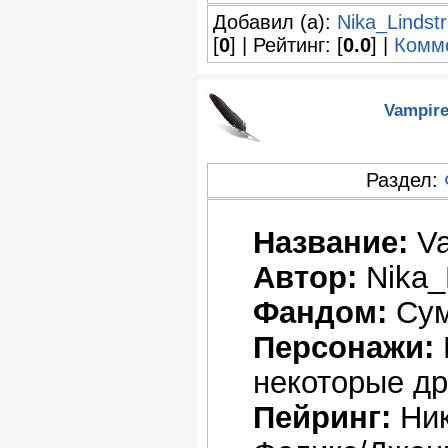
Добавил (а):
Nika_Lindst
[
0
] | Рейтинг: [
0.0
] |
Комме
Vampire
Раздел:
Название:
Va
Автор:
Nika_
Фандом:
Сум
Персонажи:
некоторые др
Пейринг:
Ник