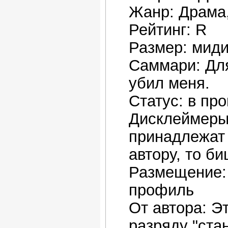
Жанр: Драма,
Рейтинг: R
Размер: мид
Саммари: Для
убил меня.
Статус: в пр
Дисклеймеры:
принадлежат 
автору, то б
Размещение: 
профиль
От автора: Э
разряду "ста