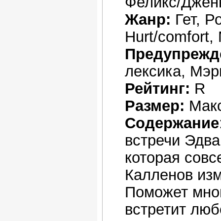
Феликс/Дженн
Жанр:
Гет, Р
Hurt/comfort
Предупрежд
лексика, Мэ
Рейтинг:
R
Размер:
Мак
Содержание
встречи Эдва
которая совс
Калленов изм
Поможет мно
встретит люб