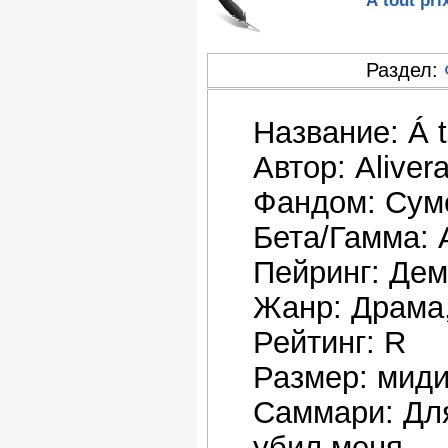
Раздел:
Название: Á t
Автор: Aliver
Фандом: Сум
Бета/Гамма: 
Пейринг: Дем
Жанр: Драма,
Рейтинг: R
Размер: мид
Саммари: Для
убил меня.