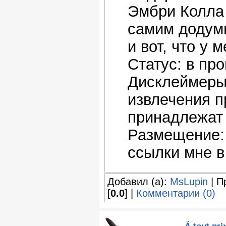
Эмбри Колла 
самим додумы
и вот, что у 
Статус: в пр
Дисклеймеры
извлечения п
принадлежат
Размещение: 
ссылки мне в
Добавил (а):
MsLupin
| П
[
0.0
] |
Комментарии (0)
Á tout pri