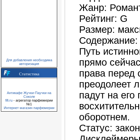
Жанр: Романт
Рейтинг: G
Размер: макс
Содержание:
Путь истинно
прямо сейчас
Для добавления необходима
авторизация
права перед
Статистика
преодолеет л
падут на его
Антикафе Жучки-Паучки на
Соколе
fifi.ru
- агрегатор парфюмерии
восхититель
№1
Интернет магазин парфюмерии
оборотнем.
Статус: зако
Дисклеймеры