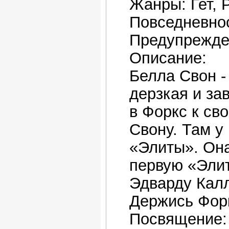
Жанры: Гет, 
Повседневно
Предупрежде
Описание:
Белла Свон - 
дерзкая и за
в Форкс к св
Свону. Там у
«Элиты». Она
первую «Элит
Эдварду Калл
Держись Форк
Посвящение: