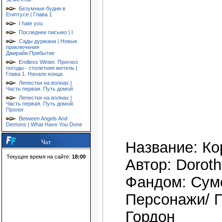
Безумные будни в
Египтусе | Глава 1
I hate you
Последнее письмо | I
Сады дурмана | Новые
приключения
Джирайи:Прибытие
Endless Winter. Прогноз
погоды - столетняя метель |
Глава 1. Начало конца
Лепестки на волнах |
Часть первая. Путь домой
Лепестки на волнах |
Часть первая. Путь домой.
Пролог
Between Angels And
Demons | What Have You Done
Чат
Название: Ко
Текущее время на сайте:
18:00
Автор: Doroth
Фандом: Сум
Персонажи/ П
Гордон