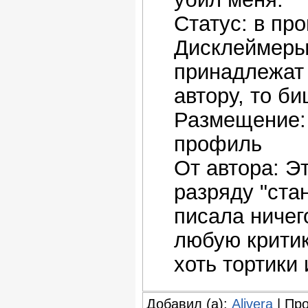
Статус: в пр
Дисклеймеры:
принадлежат 
автору, то б
Размещение: 
профиль
От автора: Э
разряду "ста
писала ничег
любую критик
хоть тортики
Добавил (а):
Alivera
| Про