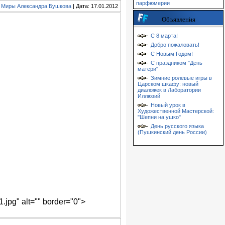
парфюмерии
:
Миры Александра Бушкова
| Дата: 17.01.2012
Объявления
С 8 марта!
Добро пожаловать!
С Новым Годом!
С праздником "День
матери"
Зимние ролевые игры в
Царском шкафу: новый
диаложек в Лаборатории
Иллюзий
Новый урок в
Художественной Мастерской:
"Шепни на ушко"
День русского языка
(Пушкинский день России)
.jpg" alt="" border="0">