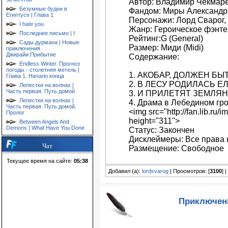
Автор: Владимир Чекмар
Безумные будни в
Фандом: Миры Александр
Египтусе | Глава 1
Персонажи: Лорд Сварог, 
I hate you
Жанр: Героическое фэнте
Последнее письмо | I
Рейтинг:G (General)
Сады дурмана | Новые
Размер: Миди (Midi)
приключения
Джирайи:Прибытие
Содержание:
Endless Winter. Прогноз
погоды - столетняя метель |
1. АКОБАР, ДОЛЖЕН Б
Глава 1. Начало конца
2. В ЛЕСУ РОДИЛАСЬ Е
Лепестки на волнах |
Часть первая. Путь домой
3. И ПРИЛЕТЯТ ЗЕМЛЯН
Лепестки на волнах |
4. Драма в Лебедином гро
Часть первая. Путь домой.
<img src="http://fan.lib.r
Пролог
height="311">
Between Angels And
Demons | What Have You Done
Статус: Закончен
Дисклеймеры: Все права 
Чат
Размещение: Свободное
Текущее время на сайте:
05:38
Добавил (а):
lordsvarog
| Просмотров: [
3100
] 
Приключен