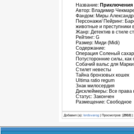
Название:
Приключения 
Автор: Владимир Чекмар
Фандом: Миры Александр
Персонажи/ Пейринг: Бар
животные и преступники 
Жанр: Детектив в стиле с
Рейтинг: G
Размер: Миди (Midi)
Содержание:
Операция Соленый сахар
Потусторонние силы, как
Собачий вальс для Марк
Стилет невесты
Тайна бронзовых кошек
Ultima ratio regum
Знак милосердия
Дисклеймеры: Все права 
Статус: Закончен
Размещение: Свободное
Добавил (а):
lordsvarog
| Просмотров: [
2910
] 