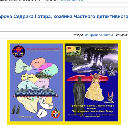
рона Седрика Готара, хозяина Частного детективног
Раздел:
Фанфики по книгам
| Фэндом