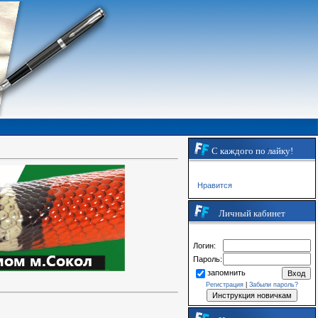
С каждого по лайку!
Нравится
Личный кабинет
Логин:
Пароль:
запомнить
Регистрация
|
Забыли пароль?