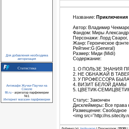
Название:
Приключения 
Автор: Владимир Чекмар
Фандом: Миры Александр
Персонажи: Лорд Сварог, 
Жанр: Героическое фэнте
Рейтинг:G (General)
Размер: Миди (Midi)
Для добавления необходима
Содержание:
авторизация
Статистика
1. О ПОЛЬЗЕ ЗНАНИЯ 
2. НЕ ОБНАЖАЙ В ТАВЕ
3. У ПРОФЕССОРА БЫЛ
4. ВИЗИТ БЕЛОЙ ДАМЫ
Антикафе Жучки-Паучки на
Соколе
5. ЦВЕТИК-СЕМИЦВЕТИ
fifi.ru
- агрегатор парфюмерии
№1
Интернет магазин парфюмерии
Статус: Закончен
Дисклеймеры: Все права 
Размещение: Свободное
<img src="http://ns.sitecit
Добавил (а):
lordsvarog
| Просмотров: [
2530
] 