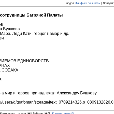
Раздел:
Фанфики по книгам
| Фэндом
сотрудницы Багряной Палаты
ев
а Бушкова
Мара, Леди Кати, герцог Ламар и др.
зи
ПРИЕМОВ ЕДИНОБОРСТВ
РНАХ
А СОБАКА
К
на мир и героев принадлежат Александру Бушкову
y.ru/users/g/grafoman/storage/ltext_0709214326.p_0809132826.01
| Количество голосов: [
0
] | Рейтинг: [
0.0
] |
Комментарии (0)