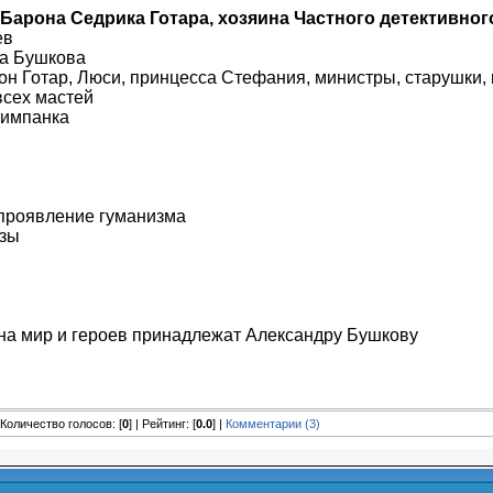
Барона Седрика Готара, хозяина Частного детективног
ев
а Бушкова
он Готар, Люси, принцесса Стефания, министры, старушки
всех мастей
тимпанка
 проявление гуманизма
изы
на мир и героев принадлежат Александру Бушкову
| Количество голосов: [
0
] | Рейтинг: [
0.0
] |
Комментарии (3)