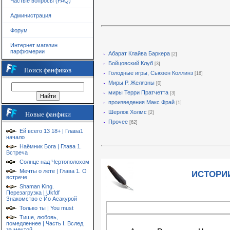
Частые вопросы (FAQ)
Администрация
Форум
Интернет магазин
парфюмерии
Абарат Клайва Баркера
[2]
Бойцовский Клуб
[3]
Поиск фанфиков
Голодные игры, Сьюзен Коллинз
[16]
Миры Р. Желязны
[0]
миры Терри Пратчетта
[3]
произведения Макс Фрай
[1]
Шерлок Холмс
[2]
Новые фанфики
Прочее
[62]
Ей всего 13 18+ | Глава1
начало
Наёмник Бога | Глава 1.
Встреча
Солнце над Чертополохом
Мечты о лете | Глава 1. О
ИСТОРИ
встрече
Shaman King.
Перезагрузка | Ukfdf
Знакомство с Йо Асакурой
Только ты | You must
Тише, любовь,
помедленнее | Часть I. Вслед
за мечтой