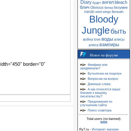
Diary
ангел
bleach
будет
блич
Obvious
безумие
битва
naruto
wind
wings
Beneath
Bloody
Jungle
быть
воды
война
love
алисы
вампиры
алиса
Новое на форуме
width="450" border="0"
Фанфики или
ориджиналы?
Бутылочка на поцелуи
Вопросом на вопрос
Длинные слова
А как относятся ваши
близкие к вашему
писательству?
Предложения по
улучшению сайта
Поиск соавтора
Total users (no banned):
5005
Ry7.ru -
Интернет магазин