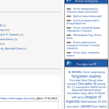
Новые конкурсы
Итоги блицконкурса
«Братья наши меньшие!»
Братья наши меньшие!
Итоги путешествия в
Волшебный лес
йк
[2]
Итоги сезонной акции
тер
[359]
«Фанартист сезона»
а Р. Р. Толкина
[25]
Яблоневый Сад. Итоги
бала
ена Кинга
[10]
Итоги апрельского
я
[8]
конкурса «Сказки о Синей
планете»
тер, Дмитрий Емец
[4]
Итоги игры: «верю/не
верю»
Топ фраз на FF
вновь
life
(Sonic
андеграунд
forgotten realms
Porcelain
Silver
Bound
shine
Disciples III
вторая
young
NC-17
warhammer 40000
весна
Вергилий
Mortal Kombat
Forever
Revelation
mass
effect
league of
with
весы
:
Миры Александра Бушкова
| Дата: 17.01.2012
legends
Warhammer 40 000
seven
ангст
from
Alpha
nkar