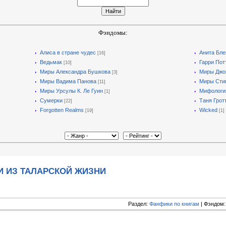
Фэндомы:
Алиса в стране чудес
Анита Бле
[16]
Ведьмак
Гарри Пот
[10]
Миры Александра Бушкова
Миры Джон
[3]
Миры Вадима Панова
Миры Стив
[11]
Миры Урсулы К. Ле Гуин
Мифологи
[1]
Сумерки
Таня Грот
[22]
Forgotten Realms
Wicked
[19]
[1]
И ИЗ ТАЛАРСКОЙ ЖИЗНИ
Раздел:
Фанфики по книгам
| Фэндом