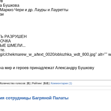
ев
а Бушкова
Маркиз Чери и др. Лауры и Лауретты
зи
ЫТЬ РАЗРУШЕН
ЛОЧКА
ЫЕ ШМЕЛИ...
те.
u/img/c/chekmarew_w_a/text_0020/oblozhka_wdt_800.jpg" alt="" 
на мир и героев принадлежат Александру Бушкову
| Количество голосов: [
0
] | Рейтинг: [
0.0
] |
Комментарии (1)
ия сотрудницы Багряной Палаты