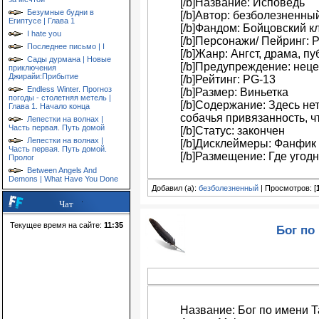
[/b]Название: Исповедь
Безумные будни в
[/b]Автор: безболезненны
Египтусе | Глава 1
[/b]Фандом: Бойцовский к
I hate you
[/b]Персонажи/ Пейринг: 
Последнее письмо | I
[/b]Жанр: Ангст, драма, п
Сады дурмана | Новые
[/b]Предупреждение: нец
приключения
Джирайи:Прибытие
[/b]Рейтинг: PG-13
Endless Winter. Прогноз
[/b]Размер: Виньетка
погоды - столетняя метель |
[/b]Содержание: Здесь нет
Глава 1. Начало конца
собачья привязанность, чт
Лепестки на волнах |
Часть первая. Путь домой
[/b]Статус: закончен
Лепестки на волнах |
[/b]Дисклеймеры: Фанфик
Часть первая. Путь домой.
[/b]Размещение: Где угодн
Пролог
Between Angels And
Demons | What Have You Done
Добавил (а):
безболезненный
| Просмотров: [
Чат
Текущее время на сайте:
11:35
Бог по
Название: Бог по имени 