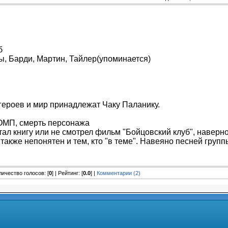
б
, Барди, Мартин, Тайлер(упоминается)
героев и мир принадлежат Чаку Паланику.
ОМП, смерть персонажа
тал книгу или не смотрел фильм "Бойцовский клуб", наверно
 также непонятен и тем, кто "в теме". Навеяно песней групп
оличество голосов: [
0
] | Рейтинг: [
0.0
] |
Комментарии (2)