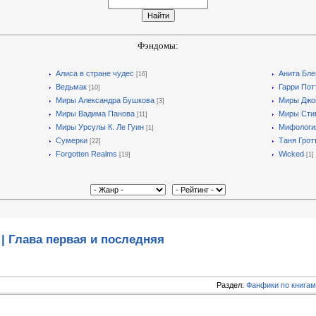
Фэндомы:
Алиса в стране чудес
Анита Бле
[16]
Ведьмак
Гарри Пот
[10]
Миры Александра Бушкова
Миры Джон
[3]
Миры Вадима Панова
Миры Стив
[11]
Миры Урсулы К. Ле Гуин
Мифологи
[1]
Сумерки
Таня Грот
[22]
Forgotten Realms
Wicked
[19]
[1]
| Глава первая и последняя
Раздел:
Фанфики по книгам