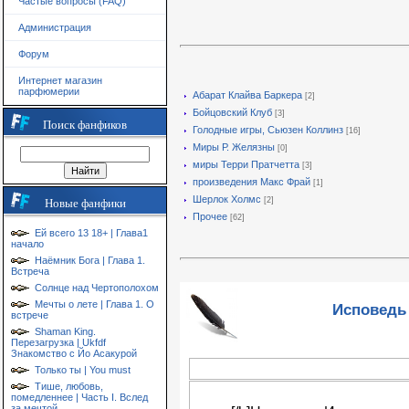
Частые вопросы (FAQ)
Администрация
Форум
Интернет магазин
парфюмерии
Абарат Клайва Баркера
[2]
Бойцовский Клуб
[3]
Поиск фанфиков
Голодные игры, Сьюзен Коллинз
[16]
Миры Р. Желязны
[0]
миры Терри Пратчетта
[3]
произведения Макс Фрай
[1]
Шерлок Холмс
[2]
Новые фанфики
Прочее
[62]
Ей всего 13 18+ | Глава1
начало
Наёмник Бога | Глава 1.
Встреча
Солнце над Чертополохом
Мечты о лете | Глава 1. О
Исповедь 
встрече
Shaman King.
Перезагрузка | Ukfdf
Знакомство с Йо Асакурой
Только ты | You must
Тише, любовь,
помедленнее | Часть I. Вслед
за мечтой