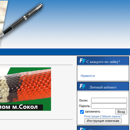
С каждого по лайку!
Нравится
Личный кабинет
Логин:
Пароль:
запомнить
Регистрация
|
Забыли пароль?