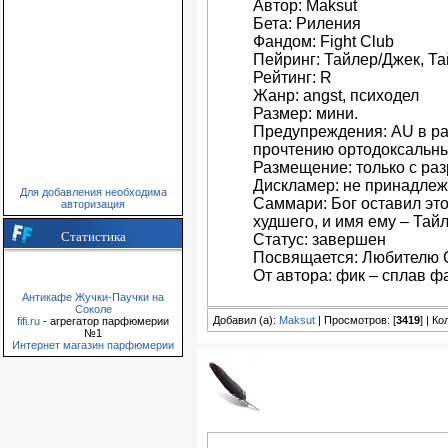
Автор: Maksut
Бета: Риления
Фандом: Fight Club
Пейринг: Тайлер/Джек, Т
Рейтинг: R
Жанр: angst, психодел
Размер: мини.
Предупреждения: AU в ра
прочтению ортодоксальн
Размещение: только с ра
Дискламер: не принадлежи
Для добавления необходима
Саммари: Бог оставил это
авторизация
худшего, и имя ему – Тай
Статистика
Статус: завершен
Посвящается: Любителю С
От автора: фик – сплав ф
Антикафе Жучки-Паучки на
Соколе
Добавил (а):
Maksut
| Просмотров: [
3419
] | К
fifi.ru
- агрегатор парфюмерии
№1
Интернет магазин парфюмерии