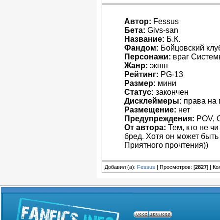
Автор:
Fessus
Бета:
Givs-san
Название:
Б.К.
Фандом:
Бойцовский клу
Персонажи:
враг Системы
Жанр:
экшн
Рейтинг:
PG-13
Размер:
мини
Статус:
закончен
Дисклеймеры:
права на 
Размещение:
нет
Предупреждения:
POV, 
От автора:
Тем, кто не чи
бред. Хотя он может быть
Приятного прочтения))
Добавил (а):
Fessus
| Просмотров: [
2827
] | К