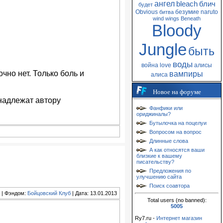
ангел
bleach
блич
будет
Obvious
безумие
naruto
битва
wind
wings
Beneath
Bloody
Jungle
быть
воды
война
love
алисы
очно нет. Только боль и
вампиры
алиса
Новое на форуме
надлежат автору
Фанфики или
ориджиналы?
Бутылочка на поцелуи
Вопросом на вопрос
Длинные слова
А как относятся ваши
близкие к вашему
писательству?
Предложения по
улучшению сайта
Поиск соавтора
| Фэндом:
Бойцовский Клуб
| Дата: 13.01.2013
Total users (no banned):
5005
Ry7.ru -
Интернет магазин