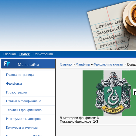
Главная
::
Поиск
::
Регистрация
Меню сайта
Главная
»
Фанфики
»
Фанфики по книгам
» Бойцо
Главная страница
Фанфики
Иллюстрации
Статьи о фанфикшене
Термины фанфикшена
В категории фанфиков
:
3
Инструменты авторов
Показано фанфиков
:
1-3
Конкурсы и турниры