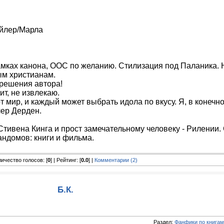
айлер/Марла
мках канона, ООС по желанию. Стилизация под Паланика. 
ым христианам.
зрешения автора!
т, не извлекаю.
т мир, и каждый может выбрать идола по вкусу. Я, в конечн
лер Дерден.
тивена Кинга и прост замечательному человеку - Рилении.
андомов: книги и фильма.
оличество голосов: [
0
] | Рейтинг: [
0.0
] |
Комментарии (2)
Б.К.
Раздел:
Фанфики по книгам