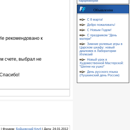
парфюмерии
Объявления
С 8 марта!
Добро пожаловать!
С Новым Годом!
С праздником "День
Не рекомендовано к
матери"
Зимние ролевые игры в
Царском шкафу: новый
диаложек в Лаборатории
Иллюзий
ом счете, выбрал не
Новый урок в
Художественной Мастерской:
"Шепни на ушко"
День русского языка
 Спасибо!
(Пушкинский день России)
| Фэндом:
Бойцовский Клуб
| Дата: 24.01.2012