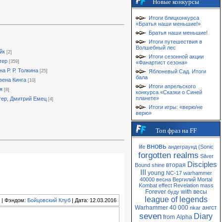
Новые конкурсы
Итоги блицконкурса
«Братья наши меньшие!»
Братья наши меньшие!
Итоги путешествия в
Волшебный лес
йк
[2]
Итоги сезонной акции
тер
[359]
«Фанартист сезона»
а Р. Р. Толкина
[25]
Яблоневый Сад. Итоги
бала
ена Кинга
[10]
Итоги апрельского
я
[8]
конкурса «Сказки о Синей
планете»
тер, Дмитрий Емец
[4]
Итоги игры: «верю/не
верю»
Топ фраз на FF
вновь
life
андеграунд
(Sonic
forgotten realms
Silver
Disciples
вторая
Bound
shine
III
young
NC-17
warhammer
40000
весна
Вергилий
Mortal
Kombat
effect
Revelation
mass
Forever
with
весы
буду
league of legends
| Фэндом:
Бойцовский Клуб
| Дата: 12.03.2016
Warhammer 40 000
ангст
nkar
seven
Diary
from
Alpha