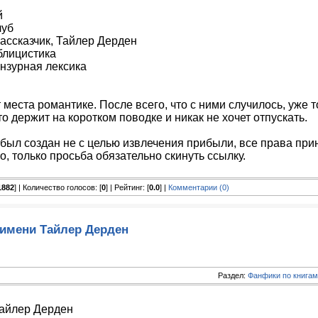
й
луб
Рассказчик, Тайлер Дерден
ублицистика
ензурная лексика
 места романтике. После всего, что с ними случилось, уже т
о держит на коротком поводке и никак не хочет отпускать.
 был создан не с целью извлечения прибыли, все права при
о, только просьба обязательно скинуть ссылку.
1882
] | Количество голосов: [
0
] | Рейтинг: [
0.0
] |
Комментарии (0)
 имени Тайлер Дерден
Раздел:
Фанфики по книгам
Тайлер Дерден