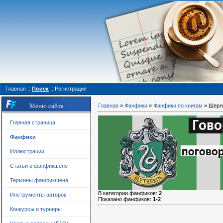
Главная
::
Поиск
::
Регистрация
Меню сайта
Главная
»
Фанфики
»
Фанфики по книгам
» Шерл
Главная страница
Фанфики
Иллюстрации
Статьи о фанфикшене
Термины фанфикшена
В категории фанфиков
:
2
Инструменты авторов
Показано фанфиков
:
1-2
Конкурсы и турниры