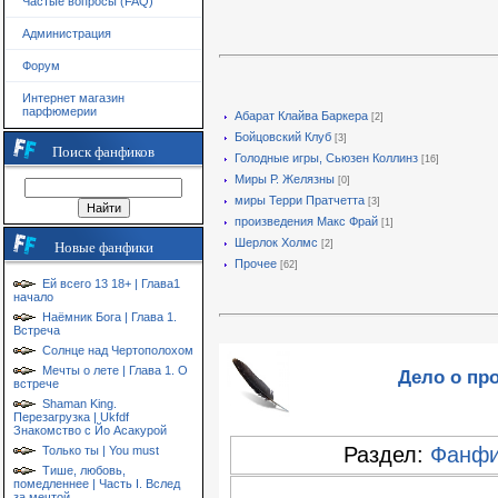
Частые вопросы (FAQ)
Администрация
Форум
Интернет магазин
парфюмерии
Абарат Клайва Баркера
[2]
Бойцовский Клуб
[3]
Поиск фанфиков
Голодные игры, Сьюзен Коллинз
[16]
Миры Р. Желязны
[0]
миры Терри Пратчетта
[3]
произведения Макс Фрай
[1]
Шерлок Холмс
[2]
Новые фанфики
Прочее
[62]
Ей всего 13 18+ | Глава1
начало
Наёмник Бога | Глава 1.
Встреча
Солнце над Чертополохом
Мечты о лете | Глава 1. О
Дело о пр
встрече
Shaman King.
Перезагрузка | Ukfdf
Знакомство с Йо Асакурой
Раздел:
Фанфи
Только ты | You must
Тише, любовь,
помедленнее | Часть I. Вслед
за мечтой