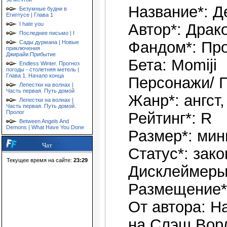
Название*: Д
Безумные будни в
Египтусе | Глава 1
I hate you
Автор*: Дра
Последнее письмо | I
Фандом*: Пр
Сады дурмана | Новые
приключения
Джирайи:Прибытие
Бета: Momiji
Endless Winter. Прогноз
погоды - столетняя метель |
Глава 1. Начало конца
Персонажи/ П
Лепестки на волнах |
Часть первая. Путь домой
Жанр*: ангст
Лепестки на волнах |
Часть первая. Путь домой.
Пролог
Рейтинг*: R
Between Angels And
Demons | What Have You Done
Размер*: мин
Чат
Статус*: зак
Текущее время на сайте:
23:29
Дисклеймеры:
Размещение*
От автора: Н
на Слэш Вор