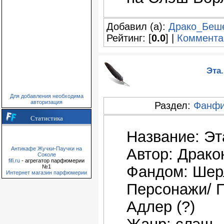
Добавил (а):
Драко_Беш
Рейтинг: [
0.0
] |
Коммента
Эта
Для добавления необходима
авторизация
Раздел:
Фанфи
Статистика
Название: Эт
Антикафе Жучки-Паучки на
Автор: Драк
Соколе
fifi.ru
- агрегатор парфюмерии
Фандом: Шер
№1
Интернет магазин парфюмерии
Персонажи/ 
Адлер (?)